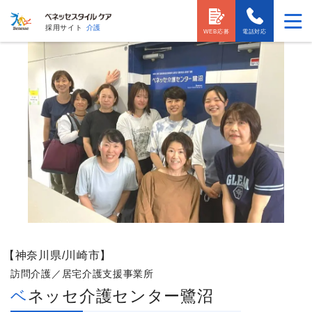
採用サイト
介護
WEB応募
電話対応
【神奈川県/川崎市】
訪問介護／居宅介護支援事業所
ベネッセ介護センター鷺沼