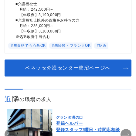
■介護福祉士
月給：242,500円～
【年収例】3,190,000円
■介護福祉士以外の資格をお持ちの方
月給：235,000円～
【年収例】3,100,000円
※処遇改善手当含む
#無資格でも応募OK
#未経験・ブランクOK
#駅近
ベネッセ介護センター鷺沼ページへ
近隣
の職場の求人
グランダ溝の口
登録ヘルパー
登録スタッフ/曜日・時間応相談