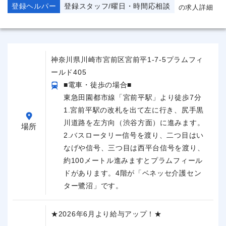
登録ヘルパー
登録スタッフ/曜日・時間応相談
の求人詳細
神奈川県川崎市宮前区宮前平1-7-5プラムフィ
ールド405
■電車・徒歩の場合■
東急田園都市線「宮前平駅」より徒歩7分
1.宮前平駅の改札を出て左に行き、尻手黒
川道路を左方向（渋谷方面）に進みます。
場所
2.バスロータリー信号を渡り、二つ目はい
なげや信号、三つ目は西平台信号を渡り、
約100メートル進みますとプラムフィール
ドがあります。4階が「ベネッセ介護セン
ター鷺沼」です。
★2026年6月より給与アップ！★