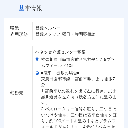
基本情報
職業
登録ヘルパー
雇用形態
登録スタッフ/曜日・時間応相談
ベネッセ介護センター鷺沼
神奈川県川崎市宮前区宮前平1-7-5プラ
ムフィールド405
■電車・徒歩の場合■
東急田園都市線「宮前平駅」より徒歩7
分
1.宮前平駅の改札を出て左に行き、尻手
勤務先
黒川道路を左方向（渋谷方面）に進みま
す。
2.バスロータリー信号を渡り、二つ目は
いなげや信号、三つ目は西平台信号を渡
り、約100メートル進みますとプラムフ
ィールドがあります。4階が「ベネッセ