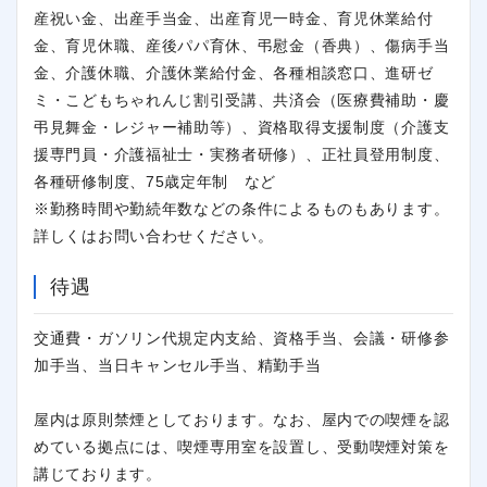
産祝い金、出産手当金、出産育児一時金、育児休業給付
金、育児休職、産後パパ育休、弔慰金（香典）、傷病手当
金、介護休職、介護休業給付金、各種相談窓口、進研ゼ
ミ・こどもちゃれんじ割引受講、共済会（医療費補助・慶
弔見舞金・レジャー補助等）、資格取得支援制度（介護支
援専門員・介護福祉士・実務者研修）、正社員登用制度、
各種研修制度、75歳定年制 など
※勤務時間や勤続年数などの条件によるものもあります。
詳しくはお問い合わせください。
待遇
交通費・ガソリン代規定内支給、資格手当、会議・研修参
加手当、当日キャンセル手当、精勤手当
閉じる
屋内は原則禁煙としております。なお、屋内での喫煙を認
めている拠点には、喫煙専用室を設置し、受動喫煙対策を
講じております。