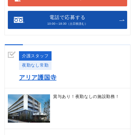
電話で応募する
10:00～18:30（土日祝含む）
介護スタッフ
夜勤なし常勤
アリア護国寺
賞与あり！夜勤なしの施設勤務！