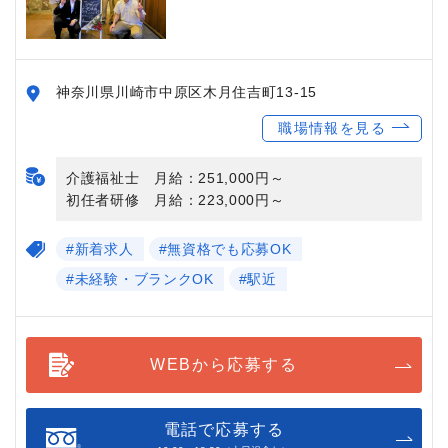
神奈川県川崎市中原区木月住吉町13-15
職場情報を見る
介護福祉士 月給：251,000円～
初任者研修 月給：223,000円～
#新着求人
#無資格でも応募OK
#未経験・ブランクOK
#駅近
WEBから応募する
電話で応募する