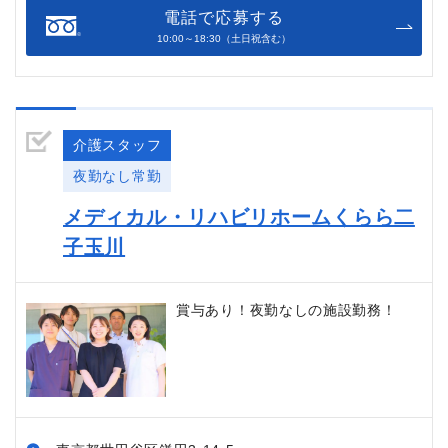
電話で応募する
10:00～18:30（土日祝含む）
介護スタッフ
夜勤なし常勤
メディカル・リハビリホームくらら二
子玉川
賞与あり！夜勤なしの施設勤務！