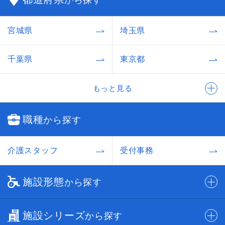
から探す
宮城県
埼玉県
千葉県
東京都
もっと見る
職種
から探す
介護スタッフ
受付事務
施設形態
から探す
施設シリーズ
から探す