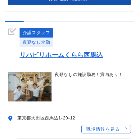
介護スタッフ
夜勤なし常勤
リハビリホームくらら西馬込
夜勤なしの施設勤務！賞与あり！
東京都大田区西馬込1-29-12
職場情報を見る