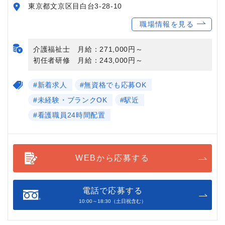
東京都文京区目白台3-28-10
職場情報を見る
介護福祉士 月給：271,000円～
初任者研修 月給：243,000円～
#新着求人
#無資格でも応募OK
#未経験・ブランクOK
#駅近
#看護職員24時間配置
WEBから応募する
電話で応募する
10:00～18:30（土日祝含む）