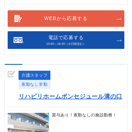
WEBから応募する
電話で応募する
10:00～18:30（土日祝含む）
介護スタッフ
夜勤なし常勤
リハビリホームボンセジュール溝の口
賞与あり！夜勤なしの施設勤務！