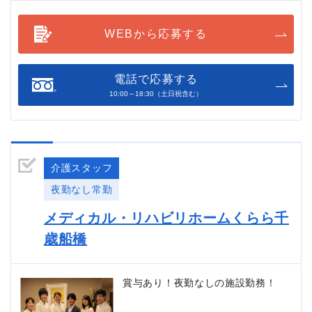
WEBから応募する
電話で応募する
10:00～18:30（土日祝含む）
介護スタッフ
夜勤なし常勤
メディカル・リハビリホームくらら千
歳船橋
賞与あり！夜勤なしの施設勤務！