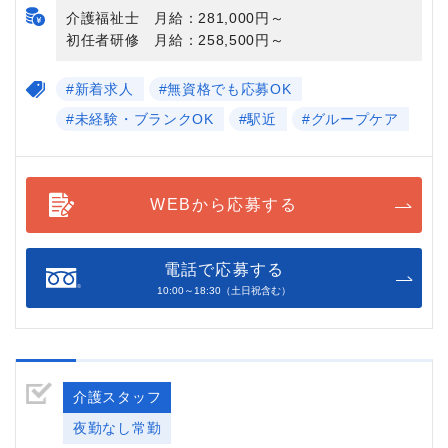
介護福祉士 月給：281,000円～
初任者研修 月給：258,500円～
#新着求人
#無資格でも応募OK
#未経験・ブランクOK
#駅近
#グループケア
WEBから応募する
電話で応募する
10:00～18:30（土日祝含む）
介護スタッフ
夜勤なし常勤