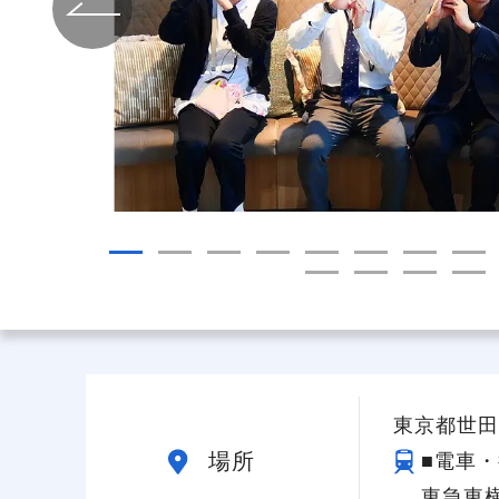
給与制度
スタッフインタビュー
東京都世田谷
場所
■電車・
東急東横