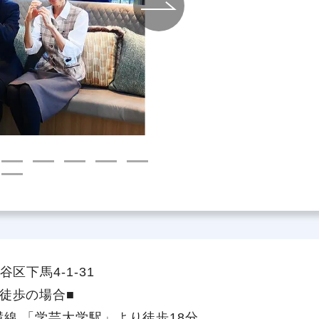
社員主役のプロジェクト
職
資格取得サポート制度
福
区下馬4-1-31
徒歩の場合■
線 「学芸大学駅」より徒歩18分