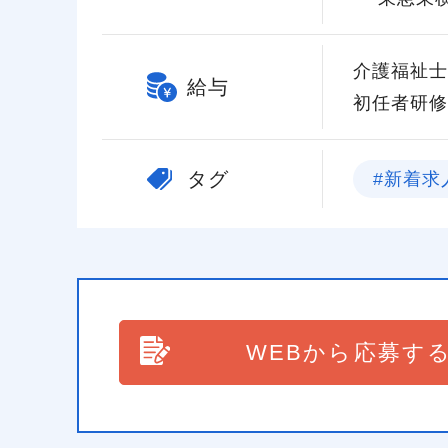
介護福祉士 
給与
初任者研修 
タグ
#新着求
WEBから応募す