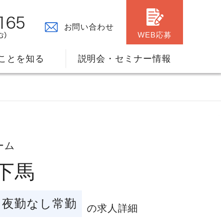
お問い合わせ
WEB応募
ことを知る
説明会・セミナー情報
】
ーム
ダ下馬
々の原点
ャリアプランのサポート
夜勤なし常勤
の求人詳細