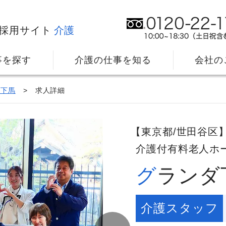
採用サイト
介護
事を探す
介護の仕事を知る
会社の
ダ下馬
求人詳細
【東京都/世田谷区
介護付有料老人ホ
グラン
社⻑メッセージ
我
教育・研修のサポート
キ
介護スタッフ