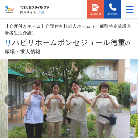
採用サイト
介護
WEB応募
電話対応
【介護付きホーム】介護付有料老人ホーム（一般型特定施設入
居者生活介護）
リハビリホームボンセジュール徳重
の
職場・求人情報