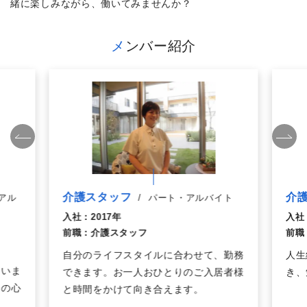
緒に楽しみながら、働いてみませんか？
メンバー紹介
介
介護スタッフ
アル
/
パート・アルバイト
入社
入社：
2017年
前職
前職：
介護スタッフ
人生
自分のライフスタイルに合わせて、勤務
ていま
き、
できます。お一人おひとりのご入居者様
分の心
と時間をかけて向き合えます。