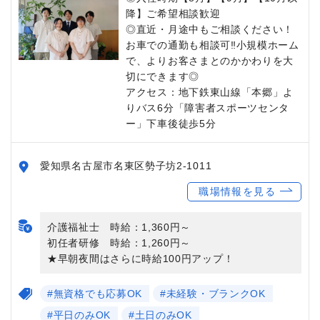
降】ご希望相談歓迎
◎直近・月途中もご相談ください！
お車での通勤も相談可‼小規模ホーム
で、よりお客さまとのかかわりを大
切にできます◎
アクセス：地下鉄東山線「本郷」よ
りバス6分「障害者スポーツセンタ
ー」下車後徒歩5分
愛知県名古屋市名東区勢子坊2-1011
職場情報を見る
介護福祉士 時給：1,360円～
初任者研修 時給：1,260円～
★早朝夜間はさらに時給100円アップ！
#無資格でも応募OK
#未経験・ブランクOK
#平日のみOK
#土日のみOK