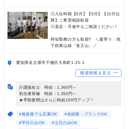
◎入社時期【8月】【9月】【10月以
降】ご希望相談歓迎
◎直近・月途中もご相談ください！
時短勤務の方も歓迎‼ ＼最寄り：地
下鉄東山線「覚王山」／
愛知県名古屋市千種区大島町1-25-1
職場情報を見る
介護福祉士 時給：1,360円～
初任者研修 時給：1,260円～
★早朝夜間はさらに時給100円アップ！
#無資格でも応募OK
#未経験・ブランクOK
#平日のみOK
#土日のみOK