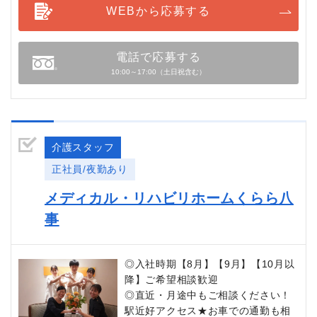
WEBから応募する
電話で応募する
10:00～17:00（土日祝含む）
介護スタッフ
正社員/夜勤あり
メディカル・リハビリホームくらら八
事
◎入社時期【8月】【9月】【10月以
降】ご希望相談歓迎
◎直近・月途中もご相談ください！
駅近好アクセス★お車での通勤も相