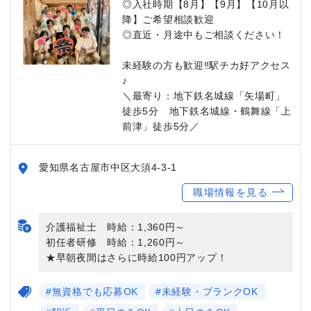
◎入社時期【8月】【9月】【10月以
降】ご希望相談歓迎
◎直近・月途中もご相談ください！
未経験の方も歓迎‼駅チカ好アクセス
♪
＼最寄り：地下鉄名城線「矢場町」
徒歩5分 地下鉄名城線・鶴舞線「上
前津」徒歩5分／
愛知県名古屋市中区大須4-3-1
職場情報を見る
介護福祉士 時給：1,360円～
初任者研修 時給：1,260円～
★早朝夜間はさらに時給100円アップ！
#無資格でも応募OK
#未経験・ブランクOK