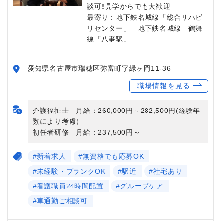
談可‼見学からでも大歓迎
最寄り：地下鉄名城線「総合リハビ
リセンター」 地下鉄名城線 鶴舞
線「八事駅」
愛知県名古屋市瑞穂区弥富町字緑ヶ岡11-36
職場情報を見る
介護福祉士 月給：260,000円～282,500円(経験年
数により考慮）
初任者研修 月給：237,500円～
#新着求人
#無資格でも応募OK
#未経験・ブランクOK
#駅近
#社宅あり
#看護職員24時間配置
#グループケア
#車通勤ご相談可