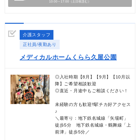
10:00～17:00（土日祝含む）
介護スタッフ
正社員/夜勤あり
メディカルホームくらら久屋公園
◎入社時期【8月】【9月】【10月以
降】ご希望相談歓迎
◎直近・月途中もご相談ください！
未経験の方も歓迎‼駅チカ好アクセス
♪
＼最寄り：地下鉄名城線「矢場町」
徒歩5分 地下鉄名城線・鶴舞線「上
前津」徒歩5分／