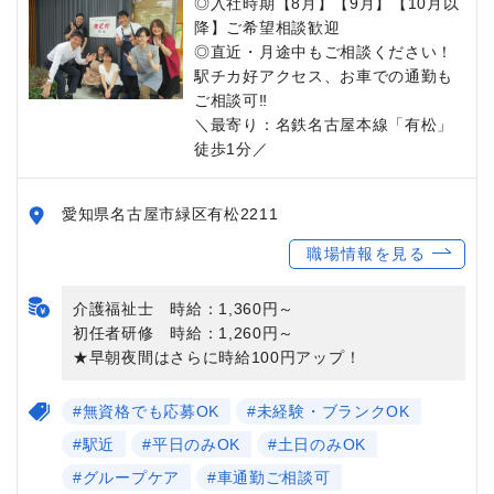
◎入社時期【8月】【9月】【10月以
降】ご希望相談歓迎
◎直近・月途中もご相談ください！
駅チカ好アクセス、お車での通勤も
ご相談可‼
＼最寄り：名鉄名古屋本線「有松」
徒歩1分／
愛知県名古屋市緑区有松2211
職場情報を見る
介護福祉士 時給：1,360円～
初任者研修 時給：1,260円～
★早朝夜間はさらに時給100円アップ！
#無資格でも応募OK
#未経験・ブランクOK
#駅近
#平日のみOK
#土日のみOK
#グループケア
#車通勤ご相談可