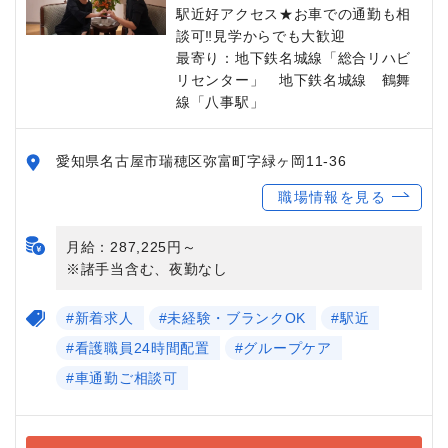
駅近好アクセス★お車での通勤も相
談可‼見学からでも大歓迎
最寄り：地下鉄名城線「総合リハビ
リセンター」 地下鉄名城線 鶴舞
線「八事駅」
愛知県名古屋市瑞穂区弥富町字緑ヶ岡11-36
職場情報を見る
月給：287,225円～
※諸手当含む、夜勤なし
#新着求人
#未経験・ブランクOK
#駅近
#看護職員24時間配置
#グループケア
#車通勤ご相談可