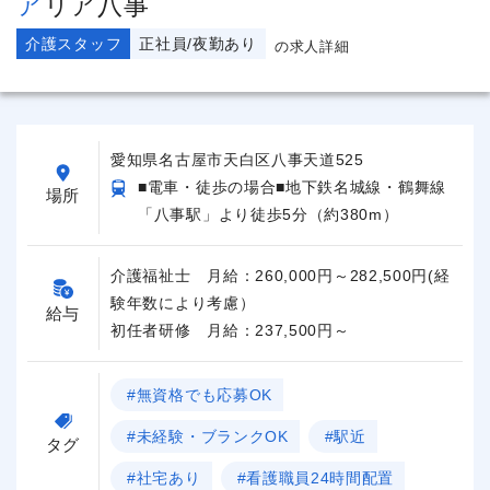
アリア八事
介護スタッフ
正社員/夜勤あり
の求人詳細
愛知県名古屋市天白区八事天道525
■電車・徒歩の場合■地下鉄名城線・鶴舞線
場所
「八事駅」より徒歩5分（約380m）
介護福祉士 月給：260,000円～282,500円(経
験年数により考慮）
給与
初任者研修 月給：237,500円～
#無資格でも応募OK
#未経験・ブランクOK
#駅近
タグ
#社宅あり
#看護職員24時間配置