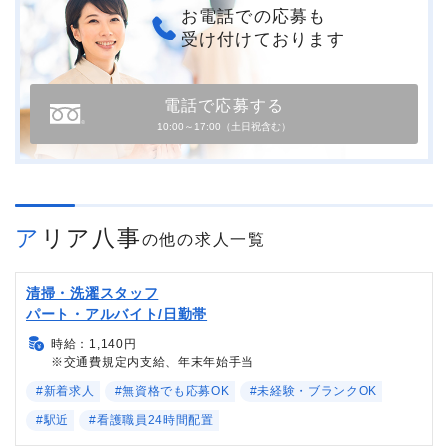
お電話での応募も
受け付けております
電話で応募する
10:00～17:00（土日祝含む）
アリア八事
の他の求人一覧
清掃・洗濯スタッフ
パート・アルバイト/日勤帯
時給：1,140円
※交通費規定内支給、年末年始手当
#新着求人
#無資格でも応募OK
#未経験・ブランクOK
#駅近
#看護職員24時間配置