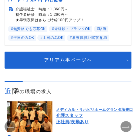
介護福祉士 時給：1,360円～
初任者研修 時給：1,260円～
★早朝夜間はさらに時給100円アップ！
#無資格でも応募OK
#未経験・ブランクOK
#駅近
#平日のみOK
#土日のみOK
#看護職員24時間配置
アリア八事ページへ
近隣
の職場の求人
メディカル・リハビリホームグランダ塩釜口
介護スタッフ
正社員/夜勤あり