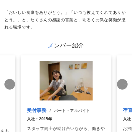
「おいしい食事をありがとう。」「いつも教えてくれてありが
とう。」と、たくさんの感謝の言葉と、明るく元気な笑顔が溢
れる職場です。
メンバー紹介
受付事務
宿
/
パート・アルバイト
入社：
2015年
入社
スタッフ同士が助け合いながら、働きや
お掃
気をも