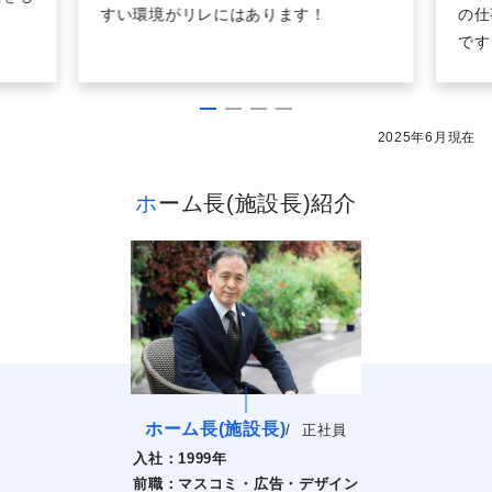
すい環境がリレにはあります！
の仕
です
2025年6月現在
ホーム長(施設長)紹介
ホーム長(施設長)
/
正社員
入社：
1999年
前職：
マスコミ・広告・デザイン