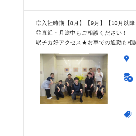
◎入社時期【8月】【9月】【10月以
◎直近・月途中もご相談ください！
駅チカ好アクセス★お車での通勤も相