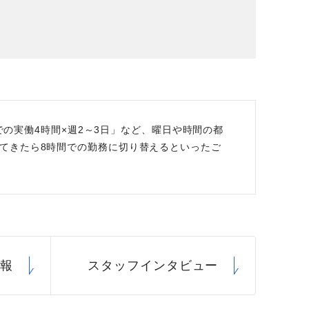
場データ
利厚生
での実働4時間×週2～3日」など、曜日や時間の都
てきたら8時間での勤務に切り替えるといったご
情報
スタッフ
インタビュー