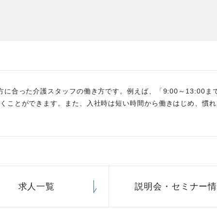
た
社員主役のプロジェクト
職
資格取得サポート制度
福
に合った介護スタッフの働き方です。例えば、「9:00～13:00ま
くことができます。また、入社時は短い時間から働きはじめ、慣れ
求人一覧
説明会・
セミナー