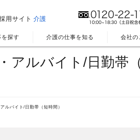
採用サイト
介護
事を探す
介護の仕事を知る
会社の
アルバイト/日勤帯（短時間）
社⻑メッセージ
我
教育・研修のサポート
キ