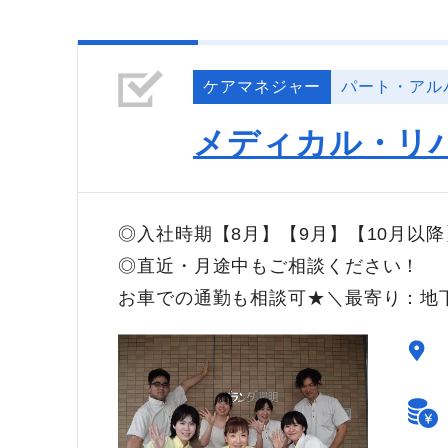
ケアマネジャー
パート・アル
メディカル・リ
◎入社時期【8月】【9月】【10月以
◎直近・月途中もご相談ください！
お車での通勤も相談可★＼最寄り：地