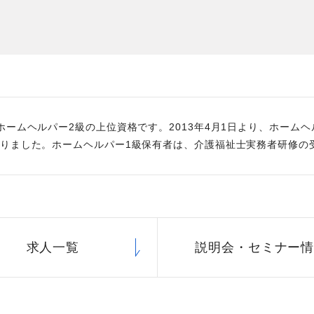
た
社員主役のプロジェクト
職
資格取得サポート制度
福
ホームヘルパー2級の上位資格です。2013年4月1日より、ホーム
りました。ホームヘルパー1級保有者は、介護福祉士実務者研修の
求人一覧
説明会・
セミナー