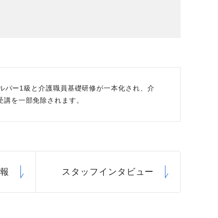
場データ
利厚生
ヘルパー1級と介護職員基礎研修が一本化され、介
受講を一部免除されます。
情報
スタッフ
インタビュー