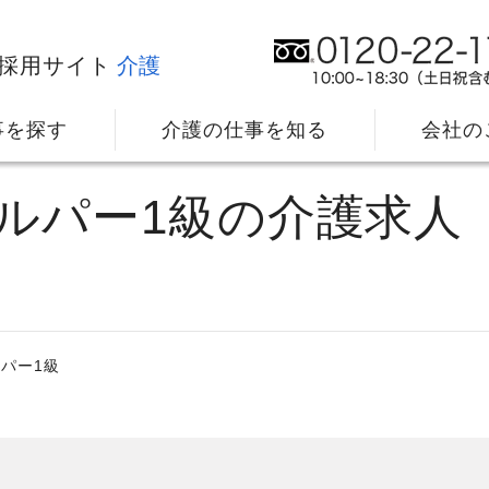
採用サイト
介護
事を探す
介護の仕事を知る
会社の
ヘルパー1級の介護求人
パー1級
社⻑メッセージ
我
教育・研修のサポート
キ