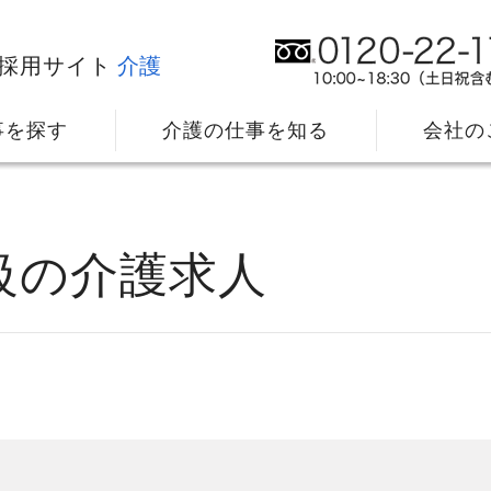
採用サイト
介護
事を探す
介護の仕事を知る
会社の
の
級の介護求人
社⻑メッセージ
我
教育・研修のサポート
キ