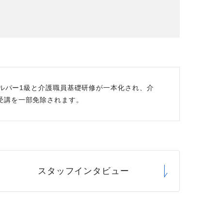
場データ
利厚生
ヘルパー1級と介護職員基礎研修が一本化され、介
受講を一部免除されます。
スタッフ
インタビュー