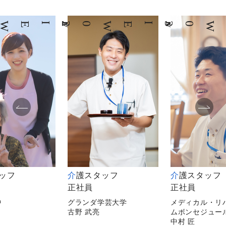
02
INTERVIEW
03
INTERVIEW
タッフ
介護スタッフ
介護スタッフ
正社員
正社員
中
グランダ学芸大学
メディカル・リ
古野 武亮
ムボンセジュー
中村 匠