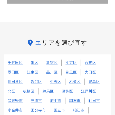
エリアを選び直す
千代田区
港区
新宿区
文京区
台東区
墨田区
江東区
品川区
目黒区
大田区
世田谷区
渋谷区
中野区
杉並区
豊島区
北区
板橋区
練馬区
葛飾区
江戸川区
武蔵野市
三鷹市
府中市
調布市
町田市
小金井市
国分寺市
国立市
狛江市