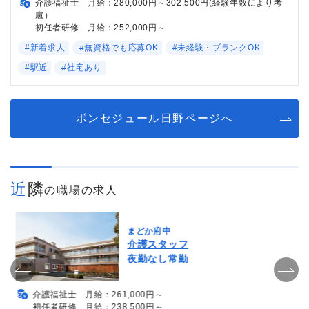
介護福祉士 月給：280,000円～302,500円(経験年数により考
慮）
初任者研修 月給：252,000円～
#新着求人
#無資格でも応募OK
#未経験・ブランクOK
#駅近
#社宅あり
ボンセジュール日野ページへ
近隣
の職場の求人
まどか府中
介護スタッフ
夜勤なし常勤
介護福祉士 月給：261,000円～
初任者研修 月給：238,500円～