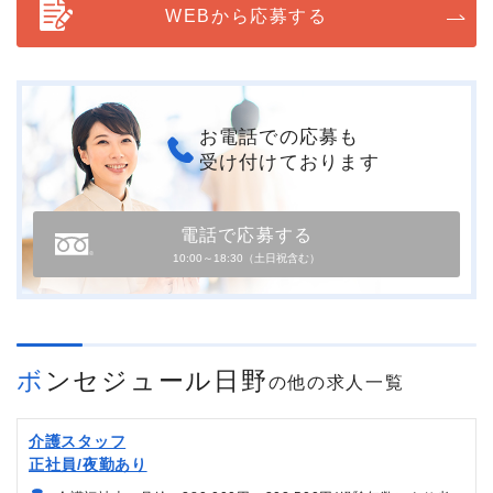
WEBから応募する
お電話での応募も
受け付けております
電話で応募する
10:00～18:30（土日祝含む）
ボンセジュール日野
の他の求人一覧
介護スタッフ
正社員/夜勤あり