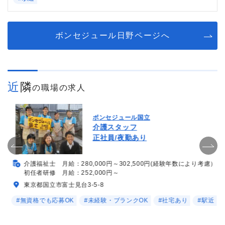
ボンセジュール日野ページへ
近隣
の職場の求人
ボンセジュール国立
介護スタッフ
正社員/夜勤あり
介護福祉士 月給：280,000円～302,500円(経験年数により考慮）
初任者研修 月給：252,000円～
東京都国立市富士見台3-5-8
#無資格でも応募OK
#未経験・ブランクOK
#社宅あり
#駅近