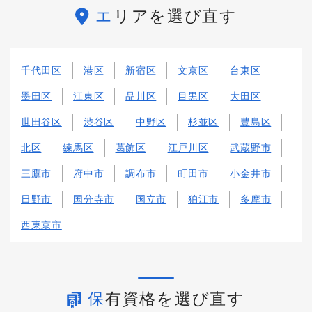
エリアを選び直す
千代田区
港区
新宿区
文京区
台東区
墨田区
江東区
品川区
目黒区
大田区
世田谷区
渋谷区
中野区
杉並区
豊島区
北区
練馬区
葛飾区
江戸川区
武蔵野市
三鷹市
府中市
調布市
町田市
小金井市
日野市
国分寺市
国立市
狛江市
多摩市
西東京市
保有資格を選び直す