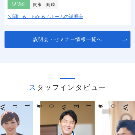
説明会
関東
随時
＼聞ける、わかる／ホームの説明会
説明会・セミナー情報一覧へ
スタッフインタビュー
03
INTERVIEW
04
INTERVIEW