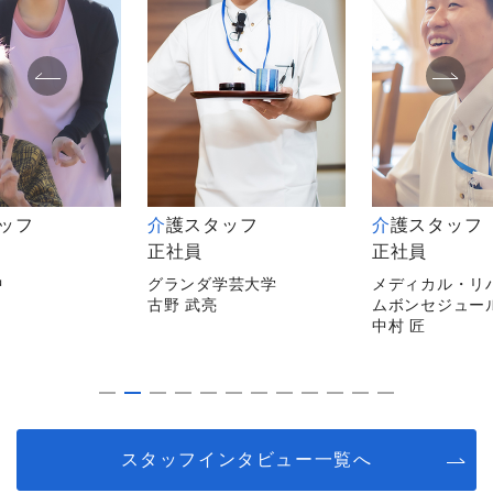
タッフ
介護スタッフ
介護スタッフ
正社員
非常勤
学芸大学
メディカル・リハビリホー
メディカルホー
ムボンセジュール千葉
逗子
中村 匠
平山 陽子
スタッフインタビュー一覧へ