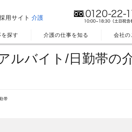
採用サイト
介護
事を探す
介護の仕事を知る
会社の
・アルバイト/日勤帯の
勤帯
社⻑メッセージ
我
教育・研修のサポート
キ