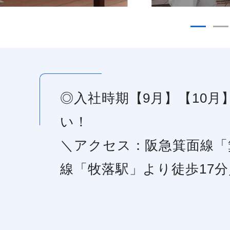
◎入社時期【9月】【10
い！
＼アクセス：阪急箕面線「
線「牧落駅」より徒歩17分