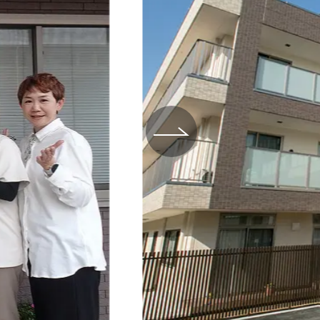
場データ
利厚生