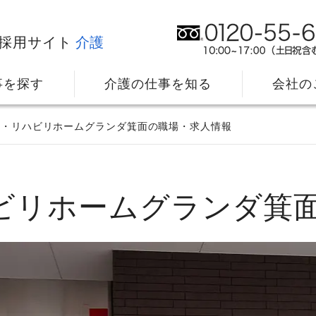
採用サイト
介護
事を探す
介護の仕事を知る
会社の
ル・リハビリホームグランダ箕面の職場・求人情報
ハビリホームグランダ箕
社⻑メッセージ
我
教育・研修のサポート
キ