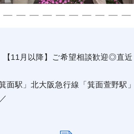
月】【11月以降】ご希望相談歓迎◎直
箕面駅」北大阪急行線「箕面萱野駅
／