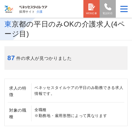
採用サイト
介護
WEB応募
電話対応
東京都の平日のみOKの介護求人(4ペ
ージ目)
87
件の求人が見つかりました
ベネッセスタイルケアの平日のみ勤務できる求人
求人の特
情報です。
徴
全職種
対象の職
※勤務地・雇用形態によって異なります
種