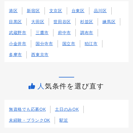
港区
新宿区
文京区
台東区
品川区
目黒区
大田区
世田谷区
杉並区
練馬区
武蔵野市
三鷹市
府中市
調布市
小金井市
国分寺市
国立市
狛江市
多摩市
西東京市
人気条件を選び直す
無資格でも応募OK
土日のみOK
未経験・ブランクOK
駅近