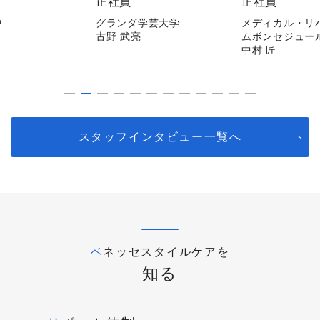
正社員
正社員
中
グランダ学芸大学
メディカル・リ
古野 武亮
ムボンセジュー
中村 匠
スタッフインタビュー一覧へ
ベネッセスタイルケアを
知る