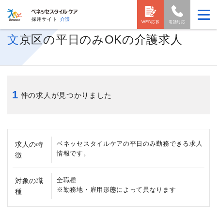
採用サイト
介護
WEB応募
電話対応
文京区の平日のみOKの介護求人
1
件の求人が見つかりました
ベネッセスタイルケアの平日のみ勤務できる求人
求人の特
情報です。
徴
全職種
対象の職
※勤務地・雇用形態によって異なります
種