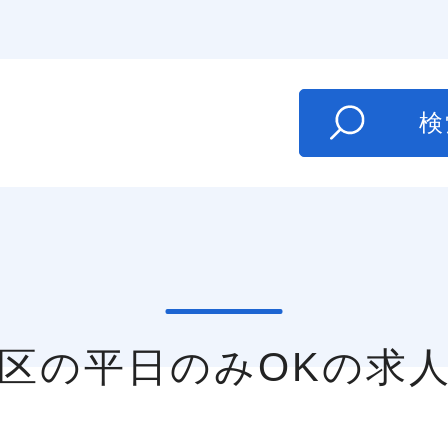
た
検
川区の平日のみOKの求