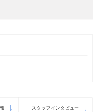
場データ
利厚生
情報
スタッフ
インタビュー