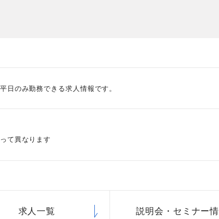
た
社員主役のプロジェクト
職
資格取得サポート制度
福
平日のみ勤務できる求人情報です。
って異なります
求人一覧
説明会・
セミナー