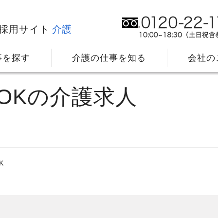
採用サイト
介護
事を探す
介護の仕事を知る
会社の
OKの介護求人
K
社⻑メッセージ
我
教育・研修のサポート
キ