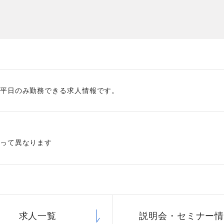
た
社員主役のプロジェクト
職
資格取得サポート制度
福
平日のみ勤務できる求人情報です。
って異なります
求人一覧
説明会・
セミナー