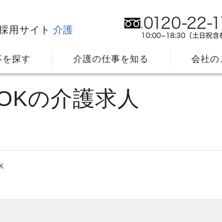
採用サイト
介護
事を探す
介護の仕事を知る
会社の
OKの介護求人
K
社⻑メッセージ
我
教育・研修のサポート
キ