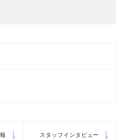
場データ
利厚生
情報
スタッフ
インタビュー