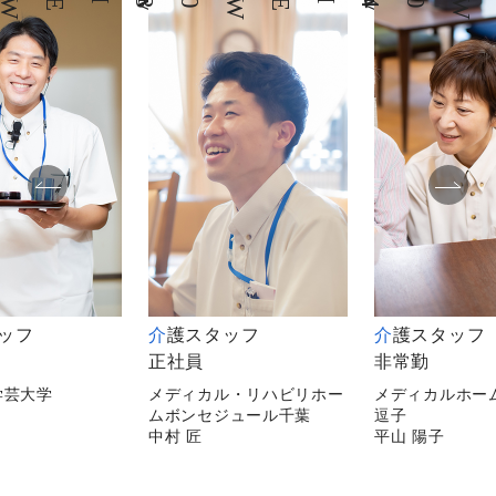
03
04
タッフ
介護スタッフ
介護スタッフ
正社員
非常勤
学芸大学
メディカル・リハビリホー
メディカルホー
ムボンセジュール千葉
逗子
中村 匠
平山 陽子