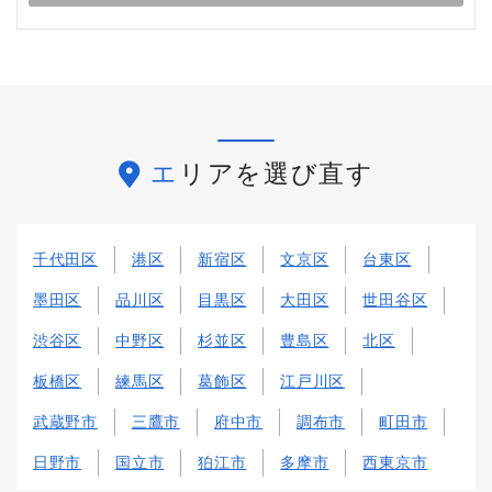
エリアを選び直す
千代田区
港区
新宿区
文京区
台東区
墨田区
品川区
目黒区
大田区
世田谷区
渋谷区
中野区
杉並区
豊島区
北区
板橋区
練馬区
葛飾区
江戸川区
武蔵野市
三鷹市
府中市
調布市
町田市
日野市
国立市
狛江市
多摩市
西東京市