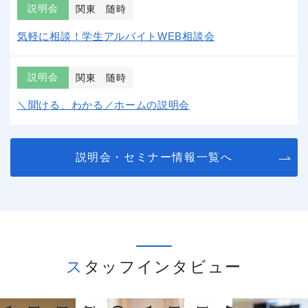
説明会
関東
随時
気軽に相談！学生アルバイトWEB相談会
説明会
関東
随時
＼聞ける、わかる／ホームの説明会
説明会・セミナー情報一覧へ
スタッフインタビュー
INTERVIEW
INTERVIEW