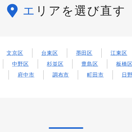
エリアを選び直す
文京区
台東区
墨田区
江東区
中野区
杉並区
豊島区
板橋
府中市
調布市
町田市
日