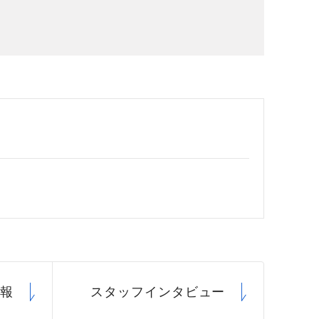
場データ
利厚生
情報
スタッフ
インタビュー