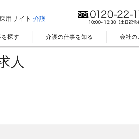
採用サイト
介護
事を探す
介護の仕事を知る
会社の
求人
社⻑メッセージ
我
教育・研修のサポート
キ