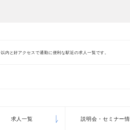
た
社員主役のプロジェクト
職
資格取得サポート制度
福
分以内と好アクセスで通勤に便利な駅近の求人一覧です。
求人一覧
説明会・
セミナー