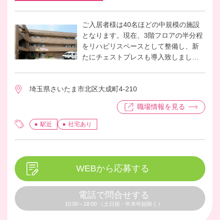
ご入居者様は40名ほどの中規模の施設
となります。現在、3階フロアの半分程
をリハビリスペースとして整備し、新
たにチェストプレスも導入致しまし
た。今後より一層リハビリ、機能訓練
に注力していきたいと考えています。
埼玉県さいたま市北区大成町4-210
日々のリハビリや機能訓練の実施、ま
たそれらのメニュー作成が主な業務と
職場情報を見る
なっております。働くスタッフ同士の
仲も良く、働きやすい環境です。
駅近
社宅あり
WEBから応募する
電話で問合せする
10:00～18:00 （土日祝・年末年始除く）