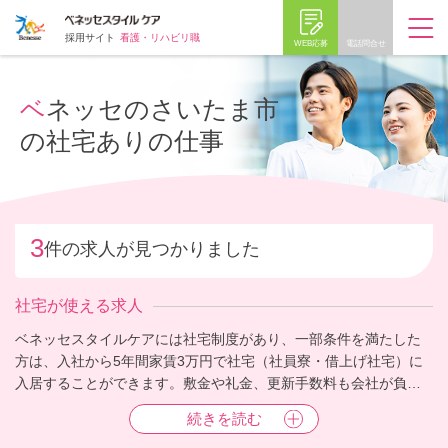
採用サイト
看護・リハビリ職
WEB応募
電話問合せ
ベネッセのさいたま市
の社宅ありの仕事
3
件の求人が見つかりました
社宅が使える求人
ベネッセスタイルケアには社宅制度があり、一部条件を満たした
方は、入社から5年間家賃3万円で社宅（社員寮・借上げ社宅）に
入居することができます。敷金や礼金、更新手数料も会社が負
担、また、一律10万円の引越し支度金の支給があり、何かと物入
続きを読む
りな引っ越しも安心です。面接時の交通費支給もサポートしてい