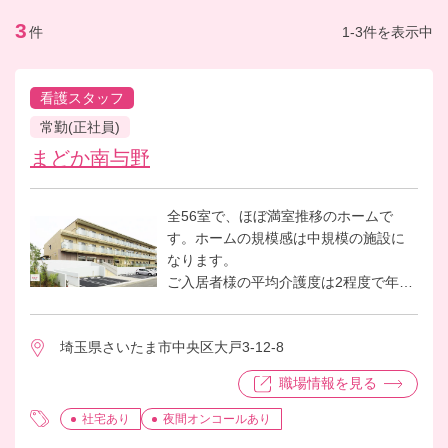
3
件
1-3件を表示中
看護スタッフ
常勤(正社員)
まどか南与野
全56室で、ほぼ満室推移のホームで
す。ホームの規模感は中規模の施設に
なります。
ご入居者様の平均介護度は2程度で年間
推移しており、比較的お元気な入居者
様が多いホームです。その為、医療依
埼玉県さいたま市中央区大戸3-12-8
存度はあまり高くなく日々の健康管理
や処置の他、入居者様からの健康相談
職場情報を見る
などが主な仕事になっております。 ３F
に簡易的な機能訓練室があり、ご入居
社宅あり
夜間オンコールあり
者様がリハビリに活用されています。