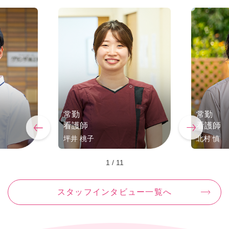
常勤
常勤
看護師
看護師
坪井 桃子
北村 慎
1
/
11
スタッフインタビュー一覧へ