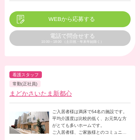
働くスタッフ同士の仲も良く、風通し
の良いとても明るい雰囲気の職場で
す。
WEBから応募する
電話で問合せする
10:00～18:00 （土日祝・年末年始除く）
看護スタッフ
常勤(正社員)
まどかさいたま新都心
ご入居者様は満床で54名の施設です。
平均介護度は比較的低く、お元気な方
がとても多いホームです。
ご入居者様、ご家族様とのコミュニケ
ーションが一番の仕事になり、お客様