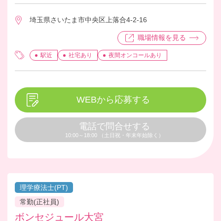
のご状況により、介護職員と一緒にケ
埼玉県さいたま市中央区上落合4-2-16
アに入っていただく等、ホーム全体で
お客様を見させていただいておりま
職場情報を見る
す。職員も明るく元気なスタッフが多
く、日々他職種で協力しながら業務を
駅近
社宅あり
夜間オンコールあり
進めています。
WEBから応募する
電話で問合せする
10:00～18:00 （土日祝・年末年始除く）
理学療法士(PT)
常勤(正社員)
ボンセジュール大宮