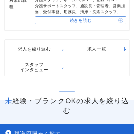
対象の職
ジに合わせた研修も実施されます。また、「短時
介護サポートスタッフ、施設長・管理者、営業担
種
間勤務」も可能です。
当、受付事務、用務員、清掃・洗濯スタッフ、宿
直スタッフ
続きを読む
求人を絞り込む
求人一覧
スタッフ
インタビュー
未経験・ブランクOKの求人を絞り込
む
都道府県