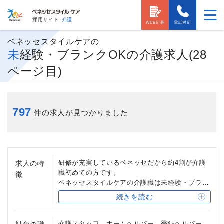
採用サイト
介護
WEB応募
電話対応
ベネッセスタイルケアの
未経験・ブランクOKの介護求人(28
ページ目)
797
件の求人が見つかりました
研修が充実しているベネッセだから約4割が介護
求人の特
職初めての方です。
徴
ベネッセスタイルケアの介護職は未経験・ブラン
クの方を歓迎しています。「入社時研修」では、
続きを読む
ベッドメイキングから高齢者理解まで、さまざま
な側面から介護を学べます。また3ヶ月、7ヶ月目
研修といった節目ごとの研修や、ご自身のステー
介護スタッフ、ホームヘルパー、登録ヘルパー、