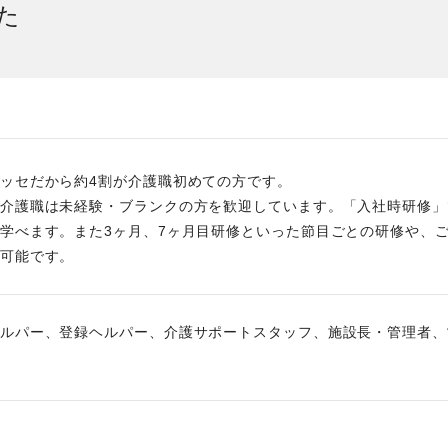
た
社員主役のプロジェクト
職
資格取得サポート制度
福
ッセだから約4割が介護職初めての方です。
介護職は未経験・ブランクの方を歓迎しています。「入社時研修」
学べます。また3ヶ月、7ヶ月目研修といった節目ごとの研修や、
可能です。
ルパー、登録ヘルパー、介護サポートスタッフ、施設長・管理者、