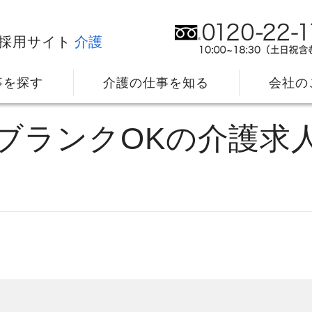
採用サイト
介護
事を探す
介護の仕事を知る
会社の
・ブランクOKの介護求
社⻑メッセージ
我
教育・研修のサポート
キ