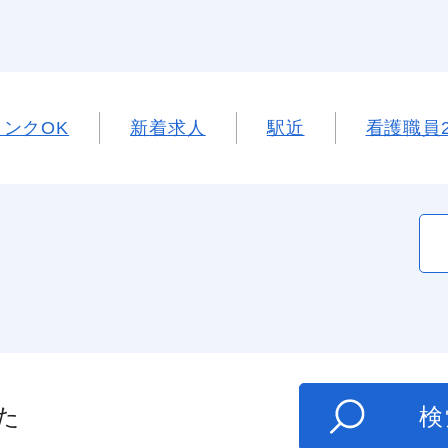
ンクOK
新着求人
駅近
看護職員
た
検