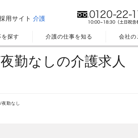
採用サイト
介護
事を探す
介護の仕事を知る
会社の
員/夜勤なしの介護求人
/夜勤なし
社⻑メッセージ
我
教育・研修のサポート
キ