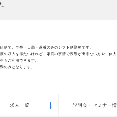
た
社員主役のプロジェクト
職
資格取得サポート制度
福
給制で、早番・日勤・遅番のみのシフト制勤務です。
度の収入を得たいけれど、家庭の事情で夜勤が出来ない方や、体力
生もご利用できます。
勤のみとなります。
求人一覧
説明会・
セミナー