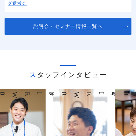
グ選考会
説明会・セミナー情報一覧へ
スタッフインタビュー
03
INTERVIEW
04
INTERVIEW