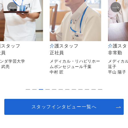
タッフ
介護スタッフ
介護スタッフ
正社員
非常勤
学芸大学
メディカル・リハビリホー
メディカルホー
ムボンセジュール千葉
逗子
中村 匠
平山 陽子
スタッフインタビュー一覧へ