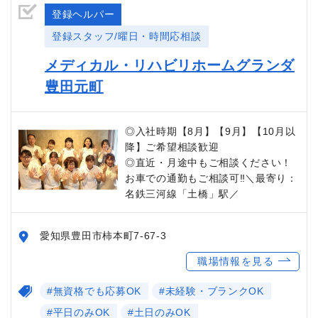
登録ヘルパー
登録スタッフ/曜日・時間応相談
メディカル・リハビリホームグランダ
豊田元町
◎入社時期【8月】【9月】【10月以
降】ご希望相談歓迎
◎直近・月途中もご相談ください！
お車での通勤もご相談可‼＼最寄り：
名鉄三河線「土橋」駅／
愛知県豊田市柿本町7-67-3
職場情報を見る
#無資格でも応募OK
#未経験・ブランクOK
#平日のみOK
#土日のみOK