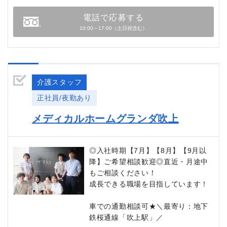
電話で応募する
10:00～17:00（土日祝含む）
介護スタッフ
正社員/夜勤あり
メディカルホームグランダ吹上
◎入社時期【7月】【8月】【9月以
降】ご希望相談歓迎◎直近・月途中
もご相談ください！
成長できる職場を目指しています！
車での通勤相談可★＼最寄り：地下
鉄桜通線「吹上駅」／