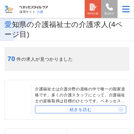
採用サイト
介護
WEB応募
電話対応
愛知県の介護福祉士の介護求人(4ペ
ージ目)
70
件の求人が見つかりました
介護福祉士は介護分野の資格の中で唯一の国家資
格です。多くの介護スタッフにとって、介護福祉
士の資格取得は目標のひとつです。ベネッセスタ
イルケアを始め、介護福祉士保有者には相当の資
続きを読む
格手当を支給する介護事業会社も少なくなく、ま
た、他の介護事業会社への転職時にも有利になる
場合もあります。