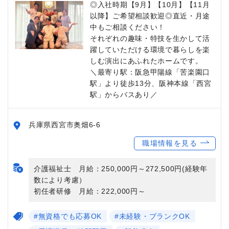
◎入社時期【9月】【10月】【11月
以降】ご希望相談歓迎◎直近・月途
中もご相談ください！
それぞれの趣味・特技を生かして活
躍していただける環境で暮らしを楽
しむ演出にあふれたホームです。
＼最寄り駅：阪急甲陽線「苦楽園口
駅」より徒歩13分、阪神本線「西宮
駅」からバスあり／
兵庫県西宮市奥畑6-6
職場情報を見る
介護福祉士 月給：250,000円～272,500円(経験年
数により考慮）
初任者研修 月給：222,000円～
#無資格でも応募OK
#未経験・ブランクOK