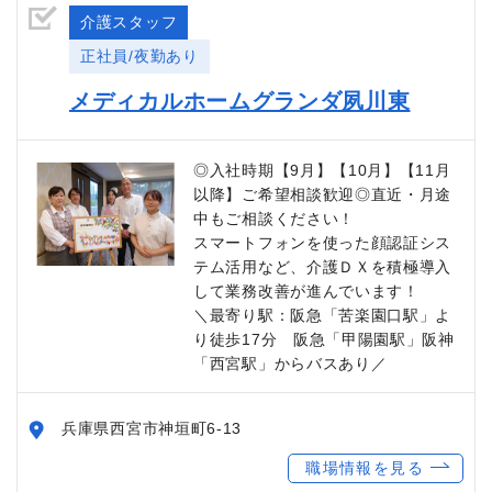
介護スタッフ
正社員/夜勤あり
メディカルホームグランダ夙川東
◎入社時期【9月】【10月】【11月
以降】ご希望相談歓迎◎直近・月途
中もご相談ください！
スマートフォンを使った顔認証シス
テム活用など、介護ＤＸを積極導入
して業務改善が進んでいます！
＼最寄り駅：阪急「苦楽園口駅」よ
り徒歩17分 阪急「甲陽園駅」阪神
「西宮駅」からバスあり／
兵庫県西宮市神垣町6-13
職場情報を見る