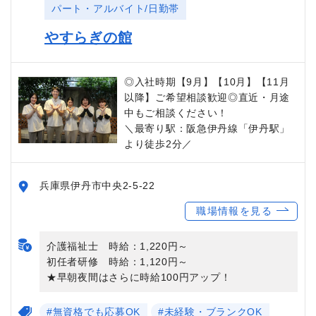
パート・アルバイト/日勤帯
やすらぎの館
◎入社時期【9月】【10月】【11月
以降】ご希望相談歓迎◎直近・月途
中もご相談ください！
＼最寄り駅：阪急伊丹線「伊丹駅」
より徒歩2分／
兵庫県伊丹市中央2-5-22
職場情報を見る
介護福祉士 時給：1,220円～
初任者研修 時給：1,120円～
★早朝夜間はさらに時給100円アップ！
#無資格でも応募OK
#未経験・ブランクOK