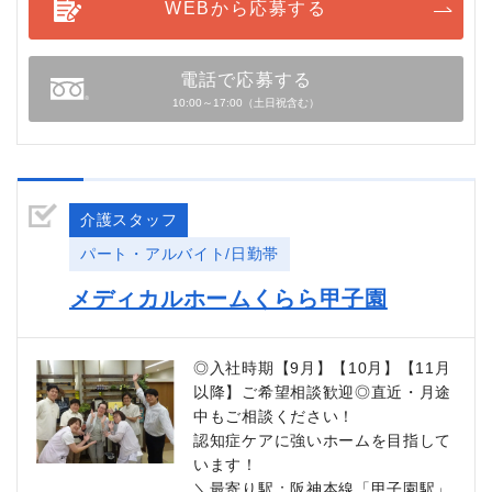
WEBから応募する
電話で応募する
10:00～17:00（土日祝含む）
介護スタッフ
パート・アルバイト/日勤帯
メディカルホームくらら甲子園
◎入社時期【9月】【10月】【11月
以降】ご希望相談歓迎◎直近・月途
中もご相談ください！
認知症ケアに強いホームを目指して
います！
＼最寄り駅：阪神本線「甲子園駅」