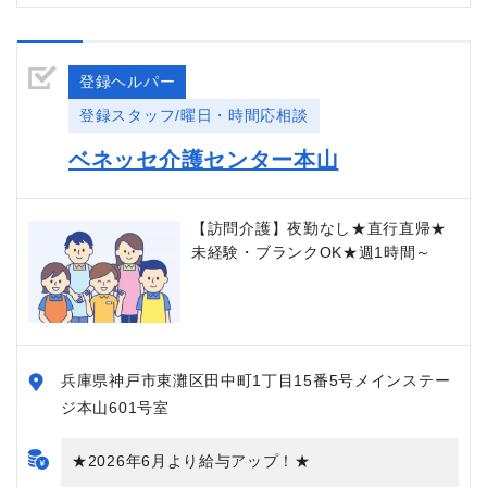
登録ヘルパー
登録スタッフ/曜日・時間応相談
ベネッセ介護センター本山
【訪問介護】夜勤なし★直行直帰★
未経験・ブランクOK★週1時間～
兵庫県神戸市東灘区田中町1丁目15番5号メインステー
ジ本山601号室
★2026年6月より給与アップ！★