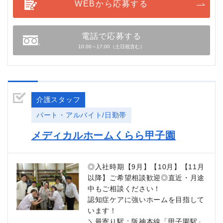
WEBから応募する
電話で応募する
10:00～17:00（土日祝含む）
介護スタッフ
パート・アルバイト/日勤帯
メディカルホームくらら甲子園
◎入社時期【9月】【10月】【11月
以降】ご希望相談歓迎◎直近・月途
中もご相談ください！
認知症ケアに強いホームを目指して
います！
＼最寄り駅：阪神本線「甲子園駅」