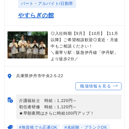
パート・アルバイト/日勤帯
やすらぎの館
◎入社時期【9月】【10月】【11月
以降】ご希望相談歓迎◎直近・月途
中もご相談ください！
＼最寄り駅：阪急伊丹線「伊丹駅」
より徒歩2分／
兵庫県伊丹市中央2-5-22
職場情報を見る
介護福祉士 時給：1,220円～
初任者研修 時給：1,120円～
★早朝夜間はさらに時給100円アップ！
#無資格でも応募OK
#未経験・ブランクOK