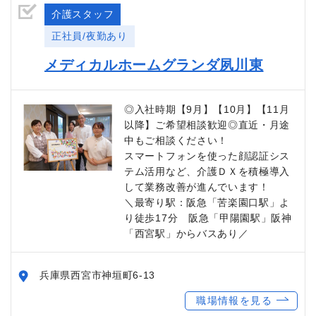
介護スタッフ
正社員/夜勤あり
メディカルホームグランダ夙川東
◎入社時期【9月】【10月】【11月
以降】ご希望相談歓迎◎直近・月途
中もご相談ください！
スマートフォンを使った顔認証シス
テム活用など、介護ＤＸを積極導入
して業務改善が進んでいます！
＼最寄り駅：阪急「苦楽園口駅」よ
り徒歩17分 阪急「甲陽園駅」阪神
「西宮駅」からバスあり／
兵庫県西宮市神垣町6-13
職場情報を見る