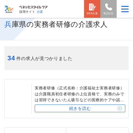
採用サイト
介護
WEB応募
電話対応
兵庫県の実務者研修の介護求人
34
件の求人が見つかりました
実務者研修（正式名称：介護福祉士実務者研修）
は介護職員初任者研修の上位資格で、実務のみで
は習得できないたん吸引などの医療的ケアや認知
症ケアなどの知識・技術が身に付きます。2017年
続きを読む
より介護福祉士の受験資格として必要になったた
め、現職の介護スタッフがステップアップのため
に働きながら受講したり介護職員初任者研修とセ
ットで学習する方も多い資格です。