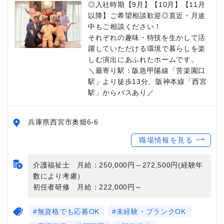
◎入社時期【9月】【10月】【11月
以降】ご希望相談歓迎◎直近・月途
中もご相談ください！
それぞれの趣味・特技を生かして活
躍していただける環境で暮らしを楽
しむ演出にあふれたホームです。
＼最寄り駅：阪急甲陽線「苦楽園口
駅」より徒歩13分、阪神本線「西宮
駅」からバスあり／
兵庫県西宮市奥畑6-6
職場情報を見る
介護福祉士 月給：250,000円～272,500円(経験年
数により考慮）
初任者研修 月給：222,000円～
#無資格でも応募OK
#未経験・ブランクOK