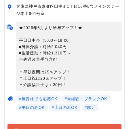
兵庫県神戸市東灘区田中町1丁目15番5号メインステー
ジ本山601号室
★2026年6月より給与アップ！★
平日日中帯（8:00～18:00）
■身体介護：時給2,040円～
■生活援助：時給1,310円～
※処遇改善手当含む
＊早朝夜間は25％アップ！
＊土日祝は20％アップ！
＊介護福祉士は＋30円！
#無資格でも応募OK
#未経験・ブランクOK
#平日のみOK
#土日のみOK
#駅近