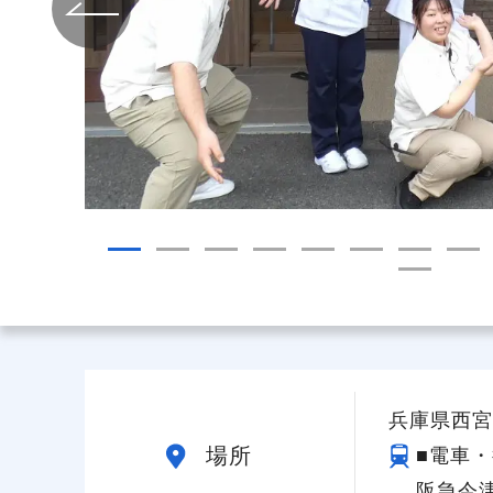
給与制度
スタッフインタビュー
兵庫県西宮市
場所
■電車・
阪急今津