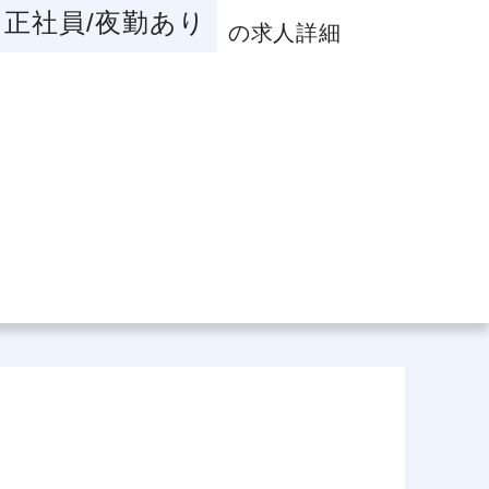
正社員/夜勤あり
の求人詳細
場データ
利厚生