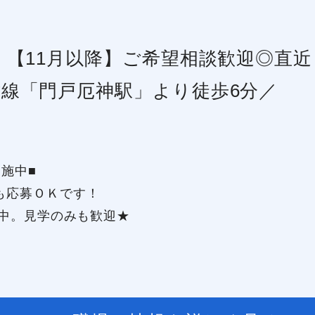
月】【11月以降】ご希望相談歓迎◎直
津線「門戸厄神駅」より徒歩6分／
施中■
も応募ＯＫです！
躍中。見学のみも歓迎★