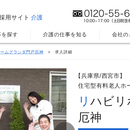
採用サイト
介護
事を探す
介護の仕事を知る
会社の
ホームグランダ門戸厄神
求人詳細
【兵庫県/西宮市】
住宅型有料老人ホ
リハビリホームグランダ門戸
社⻑メッセージ
我
教育・研修のサポート
キ
厄神