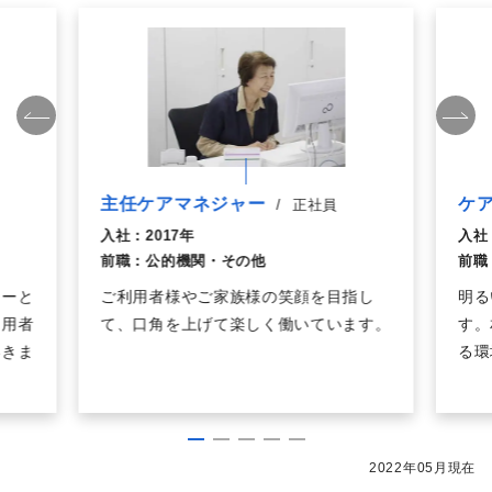
主任ケアマネジャー
ケ
/
正社員
入社：
2017年
入社
前職：
公的機関・その他
前職
ャーと
ご利用者様やご家族様の笑顔を目指し
明る
利用者
て、口角を上げて楽しく働いています。
す。
いきま
る環
2022年05月現在