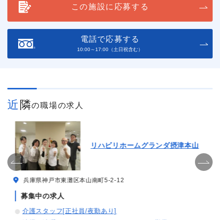
この施設に応募する
電話で応募する
10:00～17:00（土日祝含む）
近隣
の職場の求人
リハビリホームグランダ摂津本山
兵庫県神戸市東灘区本山南町5-2-12
募集中の求人
介護スタッフ[正社員/夜勤あり]