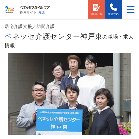
採用サイト
介護
WEB応募
電話対応
居宅介護支援／訪問介護
ベネッセ介護センター神戸東
の職場・求人
情報