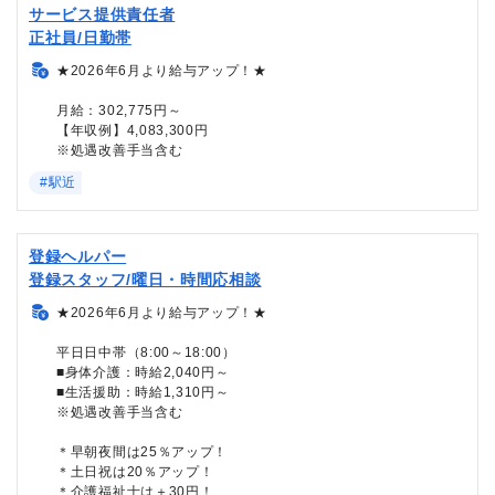
サービス提供責任者
正社員/日勤帯
★2026年6月より給与アップ！★
月給：302,775円～
【年収例】4,083,300円
※処遇改善手当含む
#駅近
登録ヘルパー
登録スタッフ/曜日・時間応相談
★2026年6月より給与アップ！★
平日日中帯（8:00～18:00）
■身体介護：時給2,040円～
■生活援助：時給1,310円～
※処遇改善手当含む
＊早朝夜間は25％アップ！
＊土日祝は20％アップ！
＊介護福祉士は＋30円！