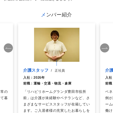
メンバー紹介
介護スタッフ
介
/
正社員
入社：
2026年
入社
前職：
運輸・交通・物流・倉庫
前職
日常の
「リハビリホームグランダ豊田市役所
ベネ
って暮
前」は介護が未経験やベテランなど、さ
例が
まざまなサービススタッフが在籍してい
ーム
ます。ご入居者様の充実したお暮らしを
働け