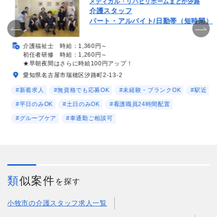
メディカル・リハビリホームまどか汐路
介護スタッフ
パート・アルバイト/日勤帯（短時間）
介護福祉士 時給：1,360円～
初任者研修 時給：1,260円～
★早朝夜間はさらに時給100円アップ！
愛知県名古屋市瑞穂区汐路町2-13-2
#新着求人
#無資格でも応募OK
#未経験・ブランクOK
#駅近
#平日のみOK
#土日のみOK
#看護職員24時間配置
#グループケア
#車通勤ご相談可
類似案件
を探す
小牧市の介護スタッフ求人一覧