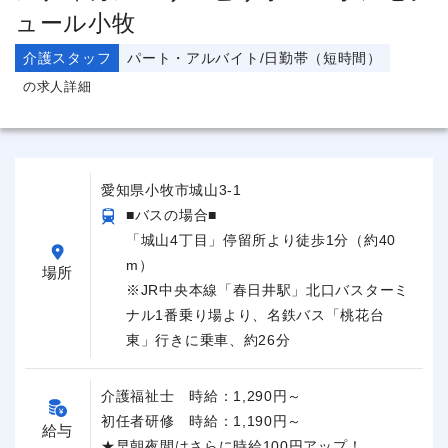
ュール小牧
介護スタッフ
パート・アルバイト/日勤帯（短時間）
の求人詳細
愛知県小牧市城山3-1
■バスの場合■
「城山4丁目」停留所より徒歩1分（約40
m）
場所
※JR中央本線「春日井駅」北口バスターミ
ナル1番乗り場より、名鉄バス「桃花台
東」行きに乗車、約26分
介護福祉士 時給：1,290円～
初任者研修 時給：1,190円～
給与
★早朝夜間はさらに時給100円アップ！