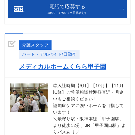
電話で応募する
10:00～17:00（土日祝含む）
介護スタッフ
パート・アルバイト/日勤帯
メディカルホームくらら甲子園
◎入社時期【9月】【10月】【11月
以降】ご希望相談歓迎◎直近・月途
中もご相談ください！
認知症ケアに強いホームを目指して
います！
＼最寄り駅：阪神本線「甲子園駅」
より徒歩12分、JR「甲子園口駅」よ
りバスあり／