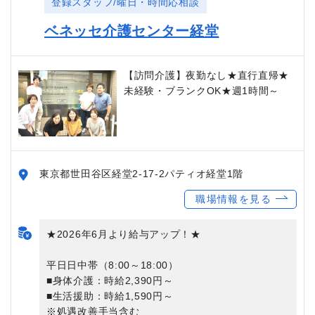
登録スタッフ/曜日・時間応相談
ベネッセ介護センター経堂
【訪問介護】夜勤なし★直行直帰★
未経験・ブランクOK★週1時間～
東京都世田谷区経堂2-17-2パティオ経堂1階
職場情報を見る
★2026年6月より給与アップ！★
平日日中帯（8:00～18:00）
■身体介護：時給2,390円～
■生活援助：時給1,590円～
※処遇改善手当含む