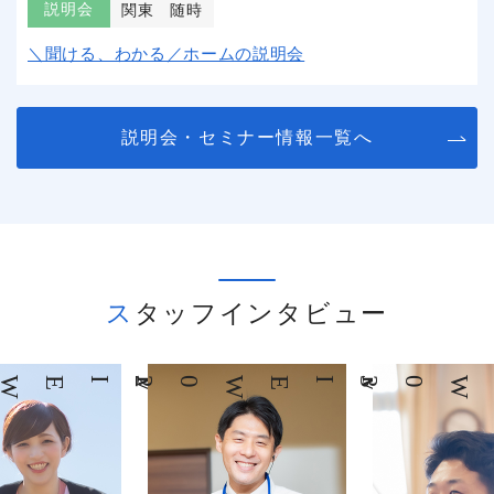
説明会
関東
随時
＼聞ける、わかる／ホームの説明会
説明会・セミナー情報一覧へ
スタッフインタビュー
03
INTERVIEW
04
INTERVIEW