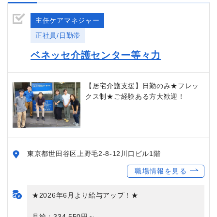
主任ケアマネジャー
正社員/日勤帯
ベネッセ介護センター等々力
【居宅介護支援】日勤のみ★フレッ
クス制★ご経験ある方大歓迎！
東京都世田谷区上野毛2-8-12川口ビル1階
職場情報を見る
★2026年6月より給与アップ！★
月給：334,550円～