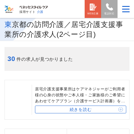
採用サイト
介護
WEB応募
電話対応
東京都の訪問介護／居宅介護支援事
業所の介護求人(2ページ目)
30
件の求人が見つかりました
居宅介護支援事業所はケアマネジャーがご利用者
様の心身の状態やご本人様・ご家族様のご希望に
あわせてケアプラン（介護サービス計画書）を作
成し、各サービスの調整を行っています。また、
続きを読む
要介護認定申請代行を行うこともあります。作成
されたケアプランに合わせてヘルパー（訪問介護
員）がご利用者様のご自宅で身体介助・生活援助
などを行うのが訪問介護です。訪問件数の調整が