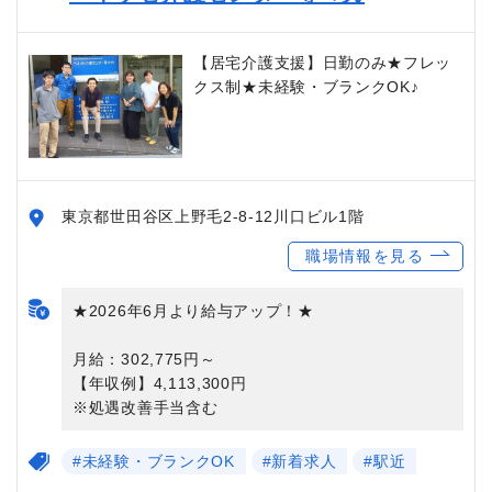
【居宅介護支援】日勤のみ★フレッ
クス制★未経験・ブランクOK♪
東京都世田谷区上野毛2-8-12川口ビル1階
職場情報を見る
★2026年6月より給与アップ！★
月給：302,775円～
【年収例】4,113,300円
※処遇改善手当含む
#未経験・ブランクOK
#新着求人
#駅近