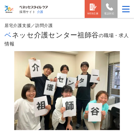
採用サイト
介護
WEB応募
電話対応
居宅介護支援／訪問介護
ベネッセ介護センター祖師谷
の職場・求人
情報