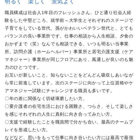
明るく 楽しく 景気よく
職員構成は社会人1年目のフレッシュさん、ひと通り社会人経
験をした中堅どころ、就学前～大学生とそれぞれのステージで
子育てをしている世代、孫がかわいいベテラン世代と、とても
バランスの良い事業所です。仕事の相談から人生相談、夕食の
おかずまで（笑）なんでも相談できる、いつも明るい当事業
所。訪問介護（ホームヘルパー）事業所と居宅介護支援（ケア
マネジャー）事業所が同じフロアにあり、風通しが良いのも魅
力のひとつです。
お互いが新しいこと、知らないことをどんどん吸収しあいなが
ら常に前進しています。次のステージに向かって上位資格やケ
アマネジャー試験にチャレンジする職員も多いです。
〇年の差に関係なく切磋琢磨したい方。
〇要介護者の在宅生活における困難さ、つらさ、そして楽しさ
を感じそれぞれの人生に真剣に向き合ってみたい方。
〇支援で経験したことを職員間で分かち合い、最高のチームプ
レイを形成したい方。
などなど、思いをもって仕事に向き合いたい方には最高で最強