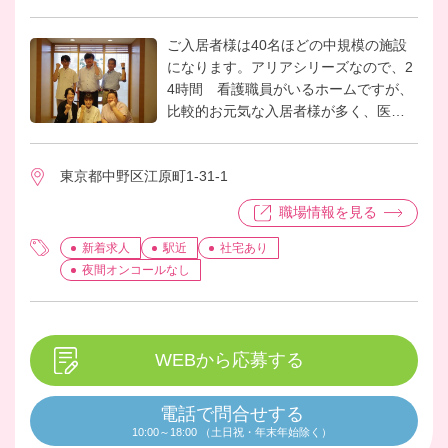
ご入居者様は40名ほどの中規模の施設
になります。アリアシリーズなので、2
4時間 看護職員がいるホームですが、
比較的お元気な入居者様が多く、医療
依存度の高い方は少ないホームです。
その為、日々の健康管理や処置の他、
東京都中野区江原町1-31-1
入居者様からの健康相談などが主な仕
事になっております。 外出アクティビ
職場情報を見る
ティ等にも参加することもございま
す。 働くスタッフ同士の仲も良く、笑
新着求人
駅近
社宅あり
顔が絶えないホームです。
夜間オンコールなし
WEBから応募する
電話で問合せする
10:00～18:00 （土日祝・年末年始除く）