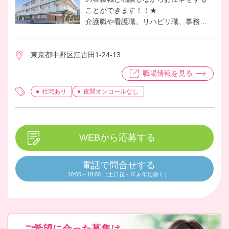
ことができます！！★
介護職や看護職、リハビリ職、事務ス
タッフ等スタッフ同士仲が良く明るい
雰囲気のホームです。ご入居者様がリ
東京都中野区江古田1-24-13
ビングに集まり、「ゆりの会」という
料理クラブや書道クラブなどの活動を
職場情報を見る
されています。ご入居者様とスタッフ
の距離が近く、お身体のことや生活の
社宅あり
夜間オンコールなし
こと、気軽に相談していただける、関
係性のよいホームです。
WEBから応募する
電話で問合せする
10:00～18:00 （土日祝・年末年始除く）
ご希望に合った募集は