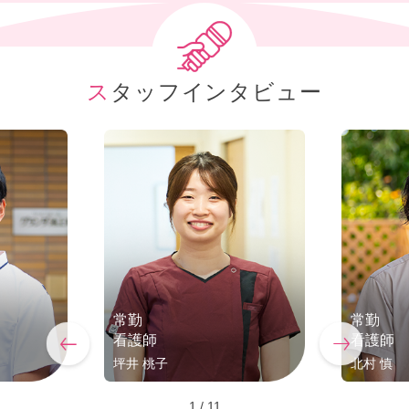
スタッフインタビュー
常勤
常勤
看護師
看護師
坪井 桃子
北村 慎
1
/
11