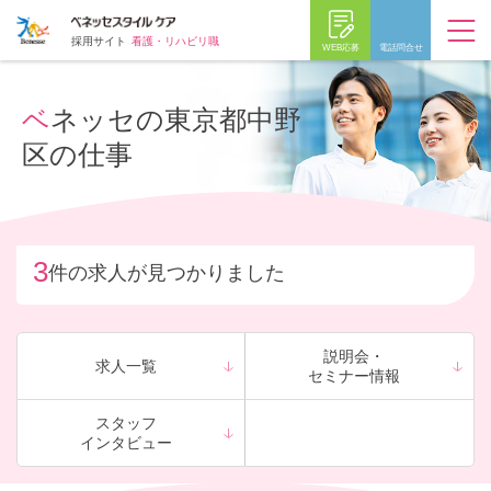
採用サイト
看護・リハビリ職
WEB応募
電話問合せ
ベネッセの東京都中野
区の仕事
3
件の求人が見つかりました
説明会・
求人一覧
セミナー情報
スタッフ
インタビュー