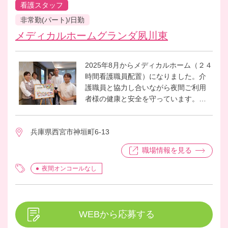
看護スタッフ
非常勤(パート)/日勤
メディカルホームグランダ夙川東
2025年8月からメディカルホーム（２４
時間看護職員配置）になりました。介
護職員と協力し合いながら夜間ご利用
者様の健康と安全を守っています。メ
ディカルホームですが医療的ケアのご
利用者様もいらっしゃいますがお元気
兵庫県西宮市神垣町6-13
な方も多くいらっしゃり、にぎやかな
ホームになります。
職場情報を見る
スタッフも明るく元気なメンバーばか
りなので一緒に楽しみながらご利用者
夜間オンコールなし
様のご生活を支えていきましょう！ご
応募お待ちしています。どうぞよろし
くお願いいたします。
WEBから応募する