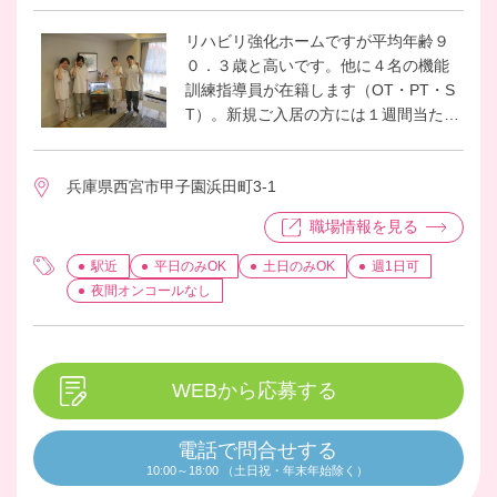
リハビリ強化ホームですが平均年齢９
０．３歳と高いです。他に４名の機能
訓練指導員が在籍します（OT・PT・S
T）。新規ご入居の方には１週間当たり
最大５回個別リハビリサービスを３か
月集中実施を行っています。実施場所
兵庫県西宮市甲子園浜田町3-1
は機能訓練室やダイニング、居室内、
廊下、施設外など様々行っています。
職場情報を見る
駅近
平日のみOK
土日のみOK
週1日可
夜間オンコールなし
WEBから応募する
電話で問合せする
10:00～18:00 （土日祝・年末年始除く）