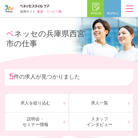
採用サイト
看護・リハビリ職
WEB応募
電話問合せ
ベネッセの兵庫県西宮
市の仕事
5
件の求人が見つかりました
求人を絞り込む
求人一覧
説明会・
スタッフ
セミナー情報
インタビュー