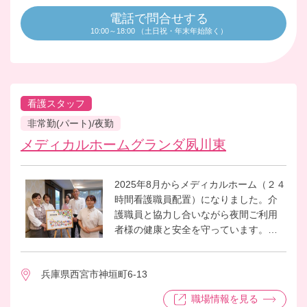
電話で問合せする
10:00～18:00 （土日祝・年末年始除く）
看護スタッフ
非常勤(パート)/夜勤
メディカルホームグランダ夙川東
2025年8月からメディカルホーム（２４
時間看護職員配置）になりました。介
護職員と協力し合いながら夜間ご利用
者様の健康と安全を守っています。メ
ディカルホームですが医療的ケアのご
利用者様もいらっしゃいますがお元気
兵庫県西宮市神垣町6-13
な方も多くいらっしゃり、にぎやかな
ホームになります。
職場情報を見る
スタッフも明るく元気なメンバーばか