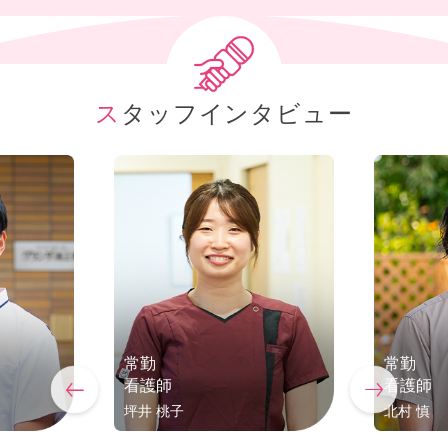
スタッフインタビュー
常勤
常勤
看護師
看護師
坪井 桃子
北村 慎