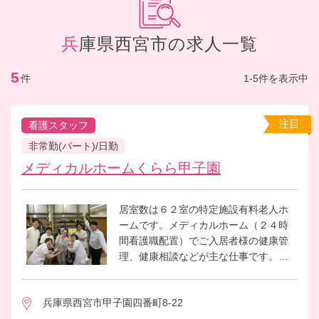
兵庫県西宮市の求人一覧
5
件
1-5件を表示中
注目
看護スタッフ
非常勤(パート)/日勤
メディカルホームくらら甲子園
居室数は６２室の特定施設有料老人ホ
ームです。メディカルホーム（２４時
間看護職配置）でご入居者様の健康管
理、健康相談などが主な仕事です。医
療的ケアが必要な方もいらっしゃりま
す。お元気な方もおられます。日常生
兵庫県西宮市甲子園四番町8-22
活の中でご入居者様がやりたい事な