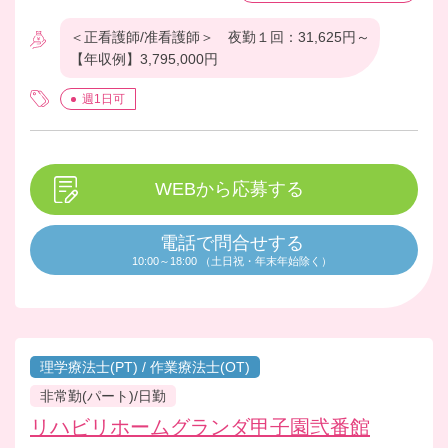
りなので一緒に楽しみながらご利用者
＜正看護師/准看護師＞ 夜勤１回：31,625円～
様のご生活を支えていきましょう！ご
【年収例】3,795,000円
応募お待ちしています。どうぞよろし
くお願いいたします。
週1日可
WEBから応募する
電話で問合せする
10:00～18:00 （土日祝・年末年始除く）
理学療法士(PT) / 作業療法士(OT)
非常勤(パート)/日勤
リハビリホームグランダ甲子園弐番館