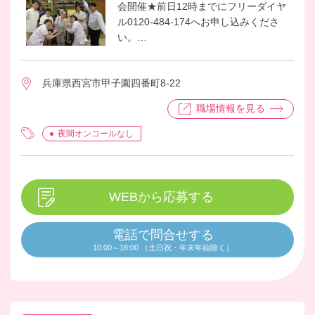
会開催★前日12時までにフリーダイヤ
ル0120-484-174へお申し込みくださ
い。
20年以上の歴史を誇るアットホームな
ホームです。
兵庫県西宮市甲子園四番町8-22
ご入居者様にいつまでもお元気でお過
ごしいただくため、日常生活の中にリ
職場情報を見る
ハビリのシーンを入れることで、さら
にアクティブなご生活をご提供してい
夜間オンコールなし
きます。
新しいサービス作りを私たちと一緒に
作り上げましょう！
WEBから応募する
電話で問合せする
10:00～18:00 （土日祝・年末年始除く）