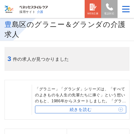
採用サイト
介護
WEB応募
電話対応
豊島区のグラニー＆グランダの介護
求人
3
件の求人が見つかりました
「グラニー」「グランダ」シリーズは、「すべて
のよきものを人生の先輩たちに捧ぐ」という想い
のもと、1986年からスタートしました。「グラニ
ー」「グランダ」は、ベネッセスタイルケアの有
続きを読む
料老人ホームの中でももっとも施設数が多く、同
時に個性のある設備・内装が特徴です。どの施設
でも「おもてなしの心」や「ひと手間のこだわ
り」を大切にしています。