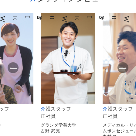
02
INTERVIEW
03
INTERVIEW
タッフ
介護スタッフ
介護スタッフ
正社員
正社員
中
グランダ学芸大学
メディカル・リ
古野 武亮
ムボンセジュー