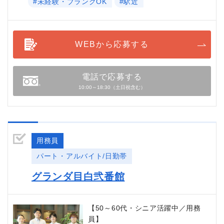
#未経験・ブランクOK
#駅近
WEBから応募する
電話で応募する
10:00～18:30（土日祝含む）
用務員
パート・アルバイト/日勤帯
グランダ目白弐番館
【50～60代・シニア活躍中／用務
員】