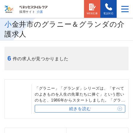
採用サイト
介護
WEB応募
電話対応
小金井市のグラニー＆グランダの介
護求人
6
件の求人が見つかりました
「グラニー」「グランダ」シリーズは、「すべて
のよきものを人生の先輩たちに捧ぐ」という想い
のもと、1986年からスタートしました。「グラニ
ー」「グランダ」は、ベネッセスタイルケアの有
続きを読む
料老人ホームの中でももっとも施設数が多く、同
時に個性のある設備・内装が特徴です。どの施設
でも「おもてなしの心」や「ひと手間のこだわ
り」を大切にしています。