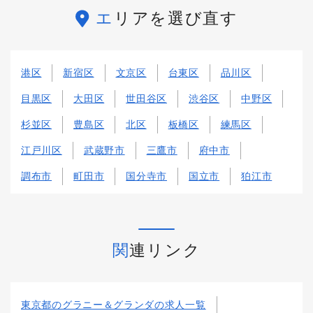
エリアを選び直す
港区
新宿区
文京区
台東区
品川区
目黒区
大田区
世田谷区
渋谷区
中野区
杉並区
豊島区
北区
板橋区
練馬区
江戸川区
武蔵野市
三鷹市
府中市
調布市
町田市
国分寺市
国立市
狛江市
関連リンク
東京都のグラニー＆グランダの求人一覧