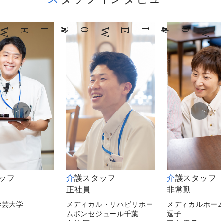
03
INTERVIEW
04
INTERVIEW
タッフ
介護スタッフ
介護スタッフ
正社員
非常勤
学芸大学
メディカル・リハビリホー
メディカルホー
ムボンセジュール千葉
逗子