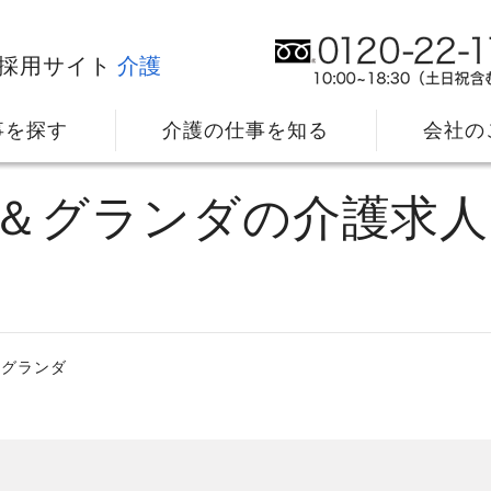
採用サイト
介護
事を探す
介護の仕事を知る
会社の
ー＆グランダの介護求人
＆グランダ
社⻑メッセージ
我
教育・研修のサポート
キ