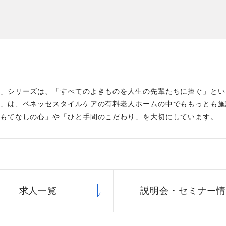
た
社員主役のプロジェクト
職
資格取得サポート制度
福
」シリーズは、「すべてのよきものを人生の先輩たちに捧ぐ」という
」は、ベネッセスタイルケアの有料老人ホームの中でももっとも施
もてなしの心」や「ひと手間のこだわり」を大切にしています。
求人一覧
説明会・
セミナー