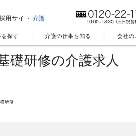
採用サイト
介護
事を探す
介護の仕事を知る
会社の
員基礎研修の介護求人
基礎研修
社⻑メッセージ
我
教育・研修のサポート
キ