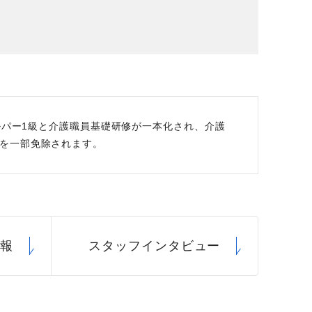
場データ
利厚生
ルパー1級と介護職員基礎研修が一本化され、介護
を一部免除されます。
情報
スタッフ
インタビュー