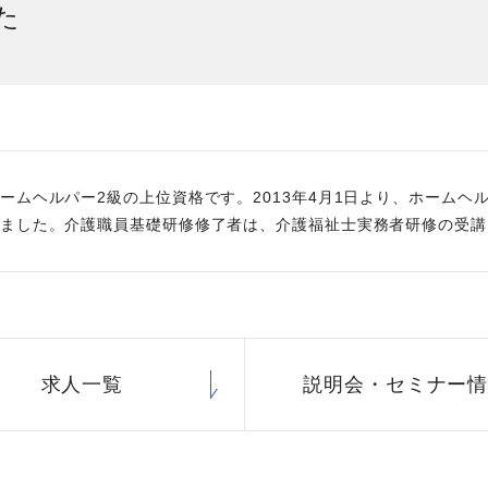
た
社員主役のプロジェクト
職
資格取得サポート制度
福
ームヘルパー2級の上位資格です。2013年4月1日より、ホームヘ
ました。介護職員基礎研修修了者は、介護福祉士実務者研修の受講
求人一覧
説明会・
セミナー