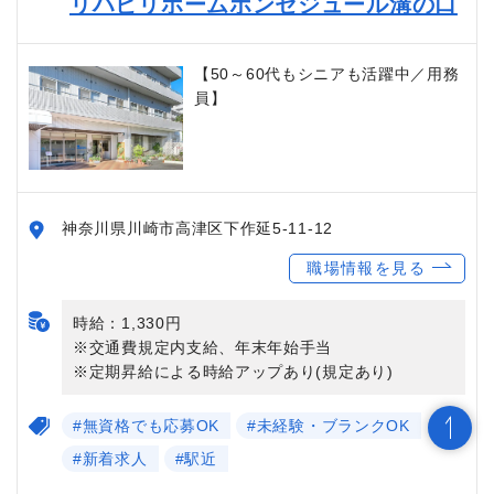
リハビリホームボンセジュール溝の口
【50～60代もシニアも活躍中／用務
員】
神奈川県川崎市高津区下作延5-11-12
職場情報を見る
時給：1,330円
※交通費規定内支給、年末年始手当
※定期昇給による時給アップあり(規定あり)
#無資格でも応募OK
#未経験・ブランクOK
#新着求人
#駅近