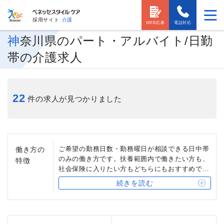
採用サイト
介護
WEB応募
電話対応
神奈川県のパート・アルバイト/日勤
帯の介護求人
22
件の求人が見つかりました
ご希望の勤務日数・勤務曜日が相談できる日中帯
働き方の
のみの働き方です。扶養範囲内で働きたい方も、
特徴
社会保険に入りたい方もどちらにもおすすめでき
ます。ライフスタイルにあわせて、無理なく働く
続きを読む
ことができます。介護スタッフなら、正社員介護
スタッフへの登用制度もあります。また、介護資
格がなくても働ける職種も多くあります。