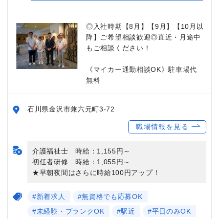
◎入社時期【8月】【9月】【10月以
降】ご希望相談歓迎◎直近・月途中
もご相談ください！
《マイカー通勤相談OK》駐車場代
無料
石川県金沢市兼六元町3-72
職場情報を見る
介護福祉士 時給：1,155円～
初任者研修 時給：1,055円～
★早朝夜間はさらに時給100円アップ！
#新着求人
#無資格でも応募OK
#未経験・ブランクOK
#駅近
#平日のみOK