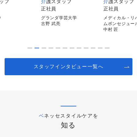
スタッフ
介護スタッフ
介護スタッ
正社員
非常勤
ダ学芸大学
メディカル・リハビリホー
メディカルホ
亮
ムボンセジュール千葉
逗子
中村 匠
平山 陽子
スタッフインタビュー一覧へ
ベネッセスタイルケアを
知る