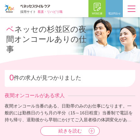
採用サイト
看護・リハビリ職
WEB応募
電話問合せ
ベネッセの杉並区の夜
間オンコールありの仕
事
0
件の求人が見つかりました
夜間オンコールがある求人
夜間オンコール当番のある、日勤帯のみのお仕事になります。一
般的には勤務日のうち月の半分（15～16日程度）当番制で電話を
持ち帰り、退勤後から早朝にかけてご入居者様の体調変化があっ
た際に介護スタッフより相談の電話が入ります。対応は基本的に
続きを読む
は電話での確認、指示となるため、毎回ホームへかけつけること