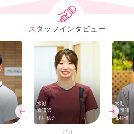
スタッフインタビュー
常勤
常勤
看護師
看護師
坪井 桃子
北村 慎
1
/
11