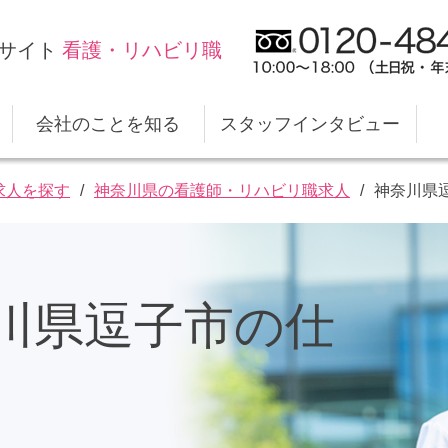
サイト
看護・リハビリ職
会社のことを知る
スタッフインタビュー
求人を探す
神奈川県の看護師・リハビリ職求人
神奈川県
スタイルケアの仕事
キャリアプランのサポート
職場デ
福利厚