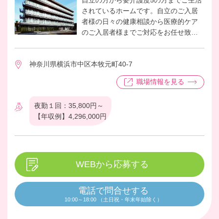
自立の方から要介護度5の方までご生活
されているホームです。自立のご入居
者様の日々の健康相談から医療的ケア
のご入居者様までご対応をお任せ致し
ます。2016年開設で9年目のホームとな
ります。
神奈川県横浜市中区本牧元町40-7
若手のスタッフもいますが医療的ケア
のお客様へのサービス提供も慣れてい
職場情報を見る
るので介護職との連携もしやすく、
又、個室のスタッフルームでしっかり
夜勤１回：35,800円～
休むことができる働き安い職場です。
【年収例】4,296,000円
看護業務としては、2025年度は薬局と
連携した薬の管理業務の改善も控えて
いる為、ご入居者様へより丁寧に関わ
る時間を持っていただくことができる
ようになります。
WEBから応募する
是非、メディカル・リハビリホームグ
ランダ横濱三渓園の求人へのご応募を
電話で問合せする
お待ちしております。
10:00～18:00 （土日祝・年末年始除く）