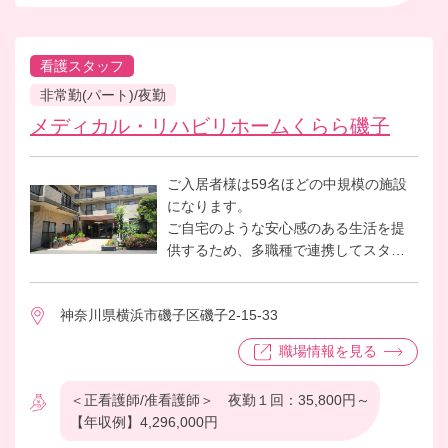
看護スタッフ
非常勤(パート)/夜勤
メディカル・リハビリホームくらら磯子
ご入居者様は59名ほどの中規模の施設
になります。
ご自宅のような安心感のある生活を提
供するため、多職種で連携してスタッ
フが一丸となってお手伝いをさせてい
ただいております。お元気な方も生活
神奈川県横浜市磯子区磯子2-15-33
されていますが、メディカルホームで
すので、医療的なお手伝いが必要な方
職場情報を見る
もいらっしゃいます。介護職員と連携
しながら日々の健康管理や医療的な処
＜正看護師/准看護師＞ 夜勤１回：35,800円～
置等を行ってもらいます。夜間帯は介
【年収例】4,296,000円
護職員2名、看護職員1名の計3名での勤