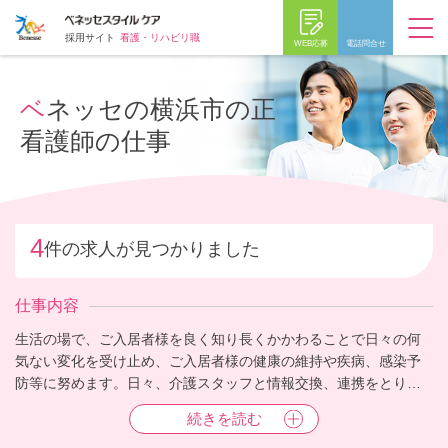
採用サイト
看護・リハビリ職
WEB応募
電話問合せ
ベネッセの横浜市の正
看護師の仕事
4
件の求人が見つかりました
仕事内容
生活の場で、ご入居者様を良く知り長くかかわることで日々の何
気ない変化を受け止め、ご入居者様の健康の維持や疾病、感染予
防等に努めます。日々、介護スタッフと情報交換、連携をとり、
ご入居者様の生活スタイルや心身の状態を多職種で理解すること
続きを読む
も重要となります。ご家族様ともしっかりとコミュニケーション