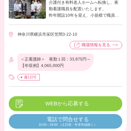
介護付き有料老人ホームへ転換し、夜
勤看護職員を配置いたします。
昨年開設10年を迎え、小規模で職員と
お客様とも距離が近い関係性が特徴で
す。居室に浴室や洗濯機置場があり、
神奈川県横浜市栄区笠間3-22-10
自立度が高い方も生活しやすく、近隣
の公園や駅やお店が近いところは入居
職場情報を見る
者にも職員にも利便性のあるホームで
す。
＜正看護師＞ 夜勤１回：33,875円～
現入居者様は比較的介護度が低くおで
【年収例】4,065,000円
かけされるような方が多いです。医療
対応が必要な方も相談しやすくなり、
週1日可
常勤の機能訓練指導員が配置されリハ
ビリや相談も手厚い体制にかわり、新
しくなるホームを一緒に創っていくこ
とをにやりがいをもっていただけま
WEBから応募する
す。
電話で問合せする
10:00～18:00 （土日祝・年末年始除く）