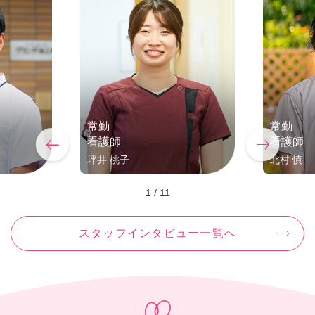
常勤
常勤
看護師
看護師
坪井 桃子
北村 慎
1
/
11
スタッフインタビュー一覧へ