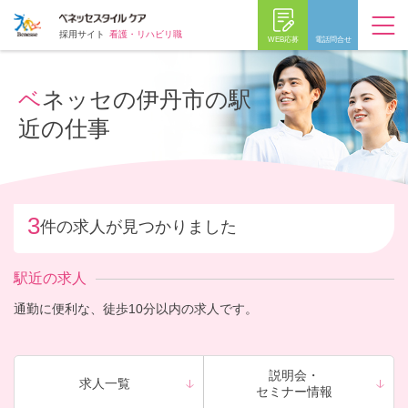
採用サイト
看護・リハビリ職
WEB応募
電話問合せ
ベネッセの伊丹市の駅
近の仕事
3
件の求人が見つかりました
駅近の求人
通勤に便利な、徒歩10分以内の求人です。
説明会・
求人一覧
セミナー情報