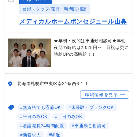
登録スタッフ/曜日・時間応相談
メディカルホームボンセジュール山鼻
★早朝・夜間は車通勤相談可★早朝
夜間の時給は2,025円～！日祝は更に
時給UPの高時給！！
北海道札幌市中央区南21条西6-1-1
職場情報を見る
#無資格でも応募OK
#未経験・ブランクOK
#平日のみOK
#土日のみOK
#看護職員24時間配置
#車通勤ご相談可
#新着求人
#駅近