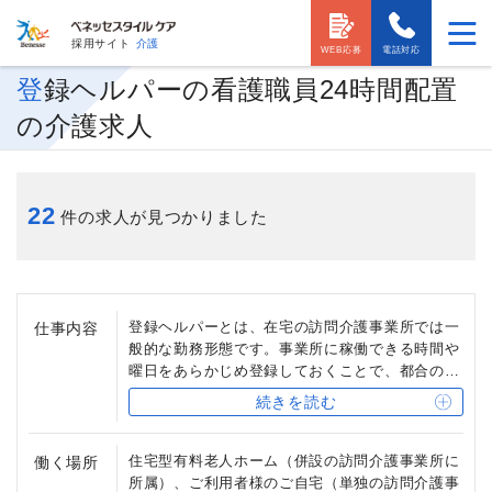
採用サイト
介護
WEB応募
電話対応
登録ヘルパーの看護職員24時間配置
の介護求人
22
件の求人が見つかりました
登録ヘルパーとは、在宅の訪問介護事業所では一
仕事内容
般的な勤務形態です。事業所に稼働できる時間や
曜日をあらかじめ登録しておくことで、都合のい
い時間に働くことが出来ます。
続きを読む
給与は時給制で、実際にサービスを行った時間に
対して支払われます。ご利用者様のサービスがキ
ャンセルになれば、当日・前日のキャンセルもあ
住宅型有料老人ホーム（併設の訪問介護事業所に
働く場所
り得る不安定な雇用形態ではありますが、その分
所属）、ご利用者様のご自宅（単独の訪問介護事