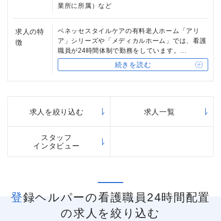
時給は高くなります。
業所に所属）など
登録ヘルパーの働く場は、訪問介護と住宅型有料
老人ホームです。住宅型有料老人ホームで登録ヘ
ベネッセスタイルケアの有料老人ホーム「アリ
求人の特
ルパーを採用している会社はベネッセ以外ではほ
ア」シリーズや「メディカルホーム」では、看護
徴
とんど例がありません。
職員が24時間体制で勤務をしています。
住宅型有料老人ホームで働く場合は、施設の中で
ご入居者様に万が一のことがあっても、看護職員
訪問介護のサービスを行うことになるので、ご利
続きを読む
と即座に現場で連携して「胃ろう」「痰の吸引」
用者様のご自宅からご自宅への移動はありませ
などの医療的ケアの対応が可能なので、夜間でも
ん。ヘルパー同士で情報共有や相談をしながら、
安心して勤務できます。
ご利用者様のケアを行うことができます。
求人を絞り込む
求人一覧
スタッフ
インタビュー
登録ヘルパーの看護職員24時間配置
の求人を絞り込む