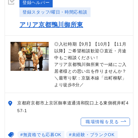
登録ヘルパー
登録スタッフ/曜日・時間応相談
アリア京都鴨川御所東
◎入社時期【9月】【10月】【11月
以降】ご希望相談歓迎◎直近・月途
中もご相談ください！
アリア京都鴨川御所東で一緒にご入
居者様との思い出を作りませんか？
＼最寄り駅：京阪本線「出町柳駅」
より徒歩8分／
京都府京都市上京区御車道通清和院口上る東側梶井町4
57-1
職場情報を見る
#無資格でも応募OK
#未経験・ブランクOK