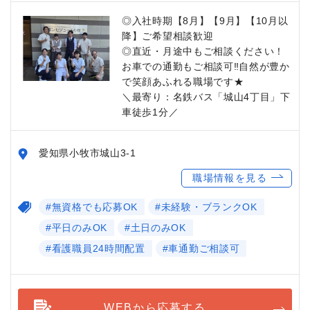
◎入社時期【8月】【9月】【10月以
降】ご希望相談歓迎
◎直近・月途中もご相談ください！
お車での通勤もご相談可‼自然が豊か
で笑顔あふれる職場です★
＼最寄り：名鉄バス「城山4丁目」下
車徒歩1分／
愛知県小牧市城山3-1
職場情報を見る
#無資格でも応募OK
#未経験・ブランクOK
#平日のみOK
#土日のみOK
#看護職員24時間配置
#車通勤ご相談可
WEBから応募する