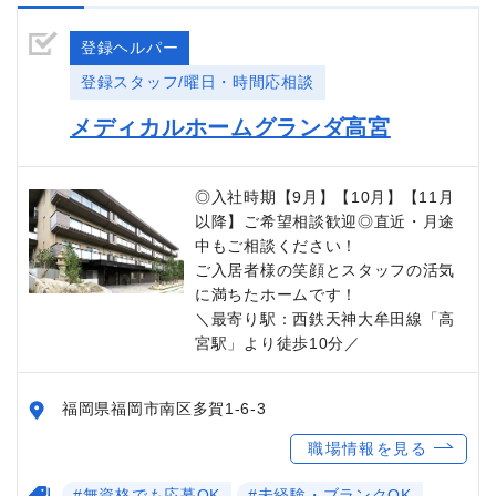
登録ヘルパー
登録スタッフ/曜日・時間応相談
メディカルホームグランダ高宮
◎入社時期【9月】【10月】【11月
以降】ご希望相談歓迎◎直近・月途
中もご相談ください！
ご入居者様の笑顔とスタッフの活気
に満ちたホームです！
＼最寄り駅：西鉄天神大牟田線「高
宮駅」より徒歩10分／
福岡県福岡市南区多賀1-6-3
職場情報を見る
#無資格でも応募OK
#未経験・ブランクOK