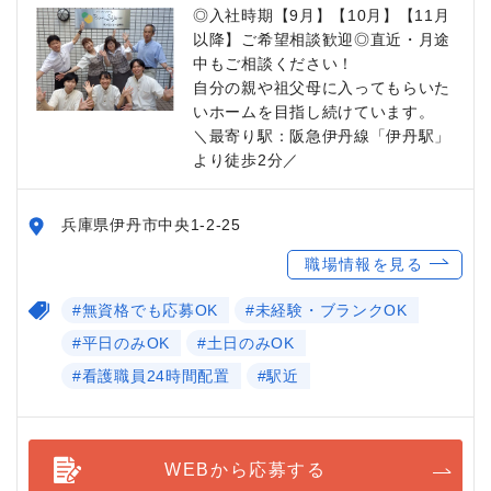
◎入社時期【9月】【10月】【11月
以降】ご希望相談歓迎◎直近・月途
中もご相談ください！
自分の親や祖父母に入ってもらいた
いホームを目指し続けています。
＼最寄り駅：阪急伊丹線「伊丹駅」
より徒歩2分／
兵庫県伊丹市中央1-2-25
職場情報を見る
#無資格でも応募OK
#未経験・ブランクOK
#平日のみOK
#土日のみOK
#看護職員24時間配置
#駅近
WEBから応募する