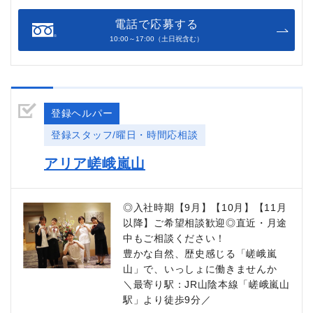
電話で応募する
10:00～17:00（土日祝含む）
登録ヘルパー
登録スタッフ/曜日・時間応相談
アリア嵯峨嵐山
◎入社時期【9月】【10月】【11月
以降】ご希望相談歓迎◎直近・月途
中もご相談ください！
豊かな自然、歴史感じる「嵯峨嵐
山」で、いっしょに働きませんか
＼最寄り駅：JR山陰本線「嵯峨嵐山
駅」より徒歩9分／